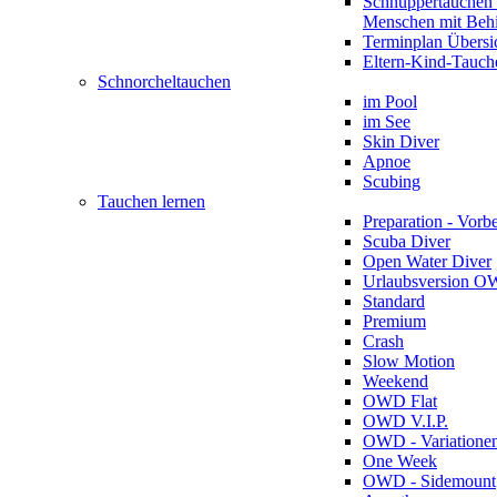
Schnuppertauchen 
Menschen mit Beh
Terminplan Übersi
Eltern-Kind-Tauch
Schnorcheltauchen
im Pool
im See
Skin Diver
Apnoe
Scubing
Tauchen lernen
Preparation - Vorb
Scuba Diver
Open Water Diver
Urlaubsversion 
Standard
Premium
Crash
Slow Motion
Weekend
OWD Flat
OWD V.I.P.
OWD - Variatione
One Week
OWD - Sidemount