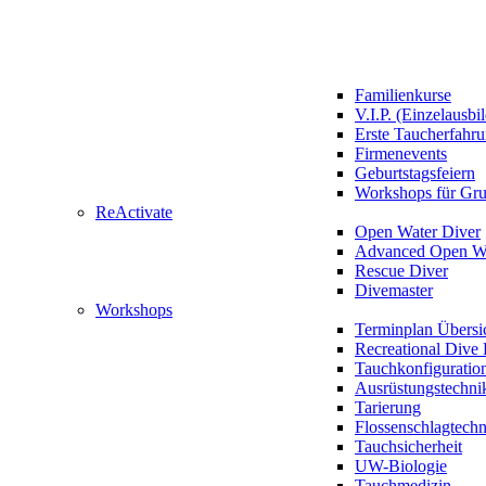
Familienkurse
V.I.P. (Einzelausbi
Erste Taucherfahr
Firmenevents
Geburtstagsfeiern
Workshops für Gr
ReActivate
Open Water Diver
Advanced Open Wa
Rescue Diver
Divemaster
Workshops
Terminplan Übersi
Recreational Dive 
Tauchkonfiguratio
Ausrüstungstechni
Tarierung
Flossenschlagtech
Tauchsicherheit
UW-Biologie
Tauchmedizin