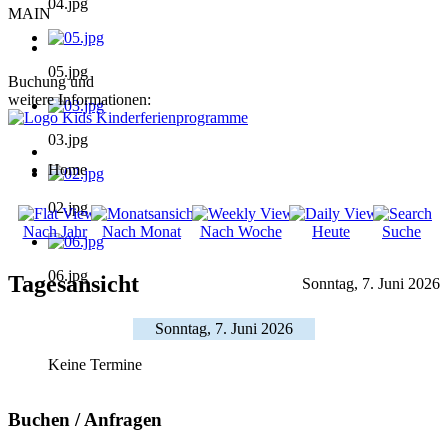
04.jpg
MAIN
05.jpg
Buchung und
weitere Informationen:
03.jpg
Home
02.jpg
Nach Jahr
Nach Monat
Nach Woche
Heute
Suche
06.jpg
Tagesansicht
Sonntag, 7. Juni 2026
Sonntag, 7. Juni 2026
Keine Termine
Buchen / Anfragen