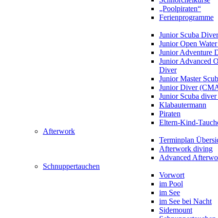
„Poolpiraten“
Ferienprogramme
Junior Scuba Dive
Junior Open Water
Junior Adventure 
Junior Advanced 
Diver
Junior Master Scu
Junior Diver (CM
Junior Scuba div
Klabautermann
Piraten
Eltern-Kind-Tauch
Afterwork
Terminplan Übersi
Afterwork diving
Advanced Afterwo
Schnuppertauchen
Vorwort
im Pool
im See
im See bei Nacht
Sidemount