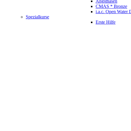
Angsthasen
CMAS * Bronze
i.a.c. Open Water 
Spezialkurse
Erste Hilfe