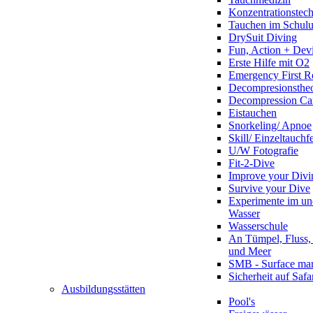
Konzentrationstec
Tauchen im Schulun
DrySuit Diving
Fun, Action + Devi
Erste Hilfe mit O2
Emergency First R
Decompresionstheo
Decompression Ca
Eistauchen
Snorkeling/ Apnoe
Skill/ Einzeltauchf
U/W Fotografie
Fit-2-Dive
Improve your Divi
Survive your Dive
Experimente im un
Wasser
Wasserschule
An Tümpel, Fluss,
und Meer
SMB - Surface ma
Sicherheit auf Safa
Ausbildungsstätten
Pool's