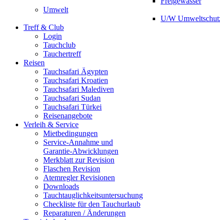
Freigewässer
Umwelt
U/W Umweltschut
Treff & Club
Login
Tauchclub
Tauchertreff
Reisen
Tauchsafari Ägypten
Tauchsafari Kroatien
Tauchsafari Malediven
Tauchsafari Sudan
Tauchsafari Türkei
Reisenangebote
Verleih & Service
Mietbedingungen
Service-Annahme und
Garantie-Abwicklungen
Merkblatt zur Revision
Flaschen Revision
Atemregler Revisionen
Downloads
Tauchtauglichkeitsuntersuchung
Checkliste für den Tauchurlaub
Reparaturen / Änderungen