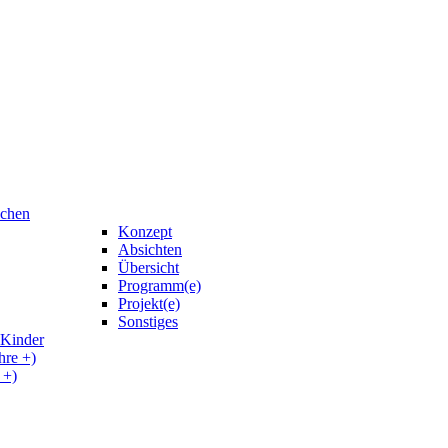
uchen
Konzept
Absichten
Übersicht
Programm(e)
Projekt(e)
Sonstiges
 Kinder
hre +)
 +)