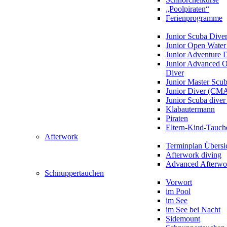
„Poolpiraten“
Ferienprogramme
Junior Scuba Dive
Junior Open Water
Junior Adventure 
Junior Advanced 
Diver
Junior Master Scu
Junior Diver (CM
Junior Scuba div
Klabautermann
Piraten
Eltern-Kind-Tauch
Afterwork
Terminplan Übersi
Afterwork diving
Advanced Afterwo
Schnuppertauchen
Vorwort
im Pool
im See
im See bei Nacht
Sidemount