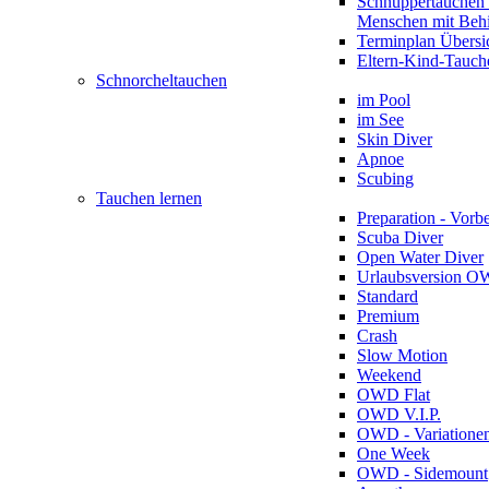
Schnuppertauchen 
Menschen mit Beh
Terminplan Übersi
Eltern-Kind-Tauch
Schnorcheltauchen
im Pool
im See
Skin Diver
Apnoe
Scubing
Tauchen lernen
Preparation - Vorb
Scuba Diver
Open Water Diver
Urlaubsversion 
Standard
Premium
Crash
Slow Motion
Weekend
OWD Flat
OWD V.I.P.
OWD - Variatione
One Week
OWD - Sidemount