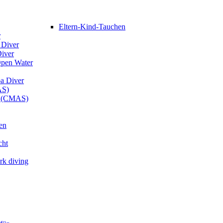
Eltern-Kind-Tauchen
r
 Diver
Diver
Open Water
ba Diver
AS)
er (CMAS)
en
cht
rk diving