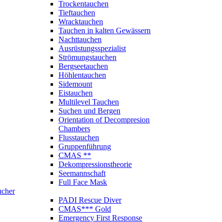
Trockentauchen
Tieftauchen
Wracktauchen
Tauchen in kalten Gewässern
Nachttauchen
Ausrüstungsspezialist
Strömungstauchen
Bergseetauchen
Höhlentauchen
Sidemount
Eistauchen
Multilevel Tauchen
Suchen und Bergen
Orientation of Decompresion
Chambers
Flusstauchen
Gruppenführung
CMAS **
Dekompressionstheorie
Seemannschaft
Full Face Mask
ucher
PADI Rescue Diver
CMAS*** Gold
Emergency First Response