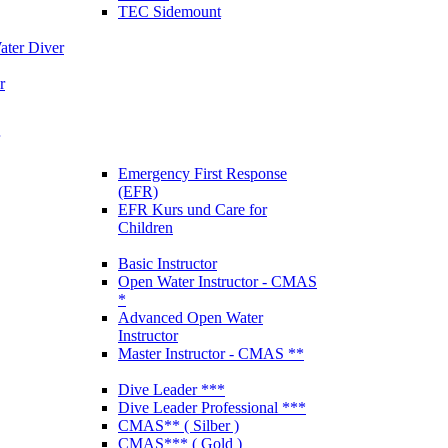
TEC Sidemount
ter Diver
r
Emergency First Response
(EFR)
EFR Kurs und Care for
Children
Basic Instructor
Open Water Instructor - CMAS
*
Advanced Open Water
Instructor
Master Instructor - CMAS **
Dive Leader ***
Dive Leader Professional ***
CMAS** ( Silber )
CMAS*** ( Gold )