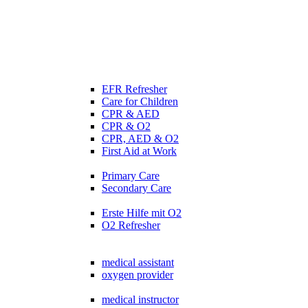
EFR Refresher
Care for Children
CPR & AED
CPR & O2
CPR, AED & O2
First Aid at Work
Primary Care
Secondary Care
Erste Hilfe mit O2
O2 Refresher
medical assistant
oxygen provider
medical instructor