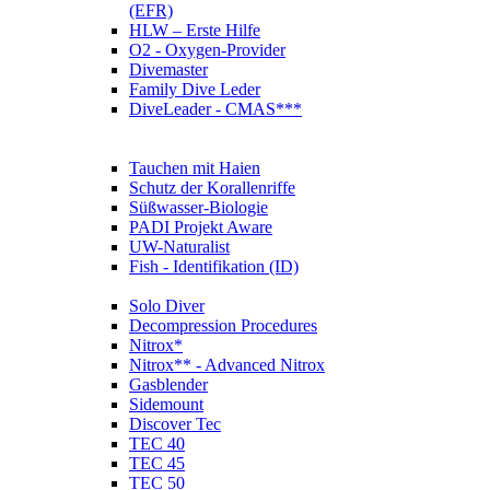
(EFR)
HLW – Erste Hilfe
O2 - Oxygen-Provider
Divemaster
Family Dive Leder
DiveLeader - CMAS***
Tauchen mit Haien
Schutz der Korallenriffe
Süßwasser-Biologie
PADI Projekt Aware
UW-Naturalist
Fish - Identifikation (ID)
Solo Diver
Decompression Procedures
Nitrox*
Nitrox** - Advanced Nitrox
Gasblender
Sidemount
Discover Tec
TEC 40
TEC 45
TEC 50