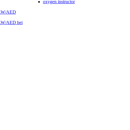
oxygen instructor
 HLW/AED
HLW/AED bei