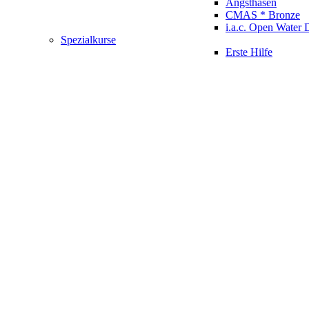
Angsthasen
CMAS * Bronze
i.a.c. Open Water 
Spezialkurse
Erste Hilfe