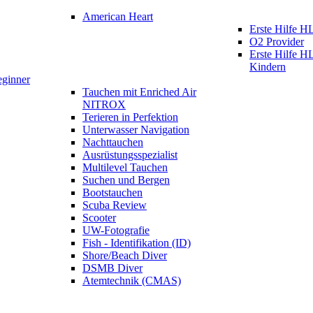
American Heart
Erste Hilfe
O2 Provider
Erste Hilfe 
Kindern
eginner
Tauchen mit Enriched Air
NITROX
Terieren in Perfektion
Unterwasser Navigation
Nachttauchen
Ausrüstungsspezialist
Multilevel Tauchen
Suchen und Bergen
Bootstauchen
Scuba Review
Scooter
UW-Fotografie
Fish - Identifikation (ID)
Shore/Beach Diver
DSMB Diver
Atemtechnik (CMAS)