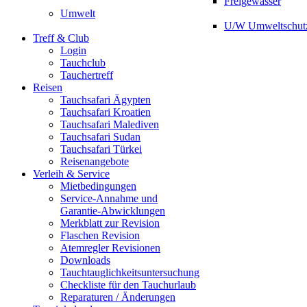
Freigewässer
Umwelt
U/W Umweltschut
Treff & Club
Login
Tauchclub
Tauchertreff
Reisen
Tauchsafari Ägypten
Tauchsafari Kroatien
Tauchsafari Malediven
Tauchsafari Sudan
Tauchsafari Türkei
Reisenangebote
Verleih & Service
Mietbedingungen
Service-Annahme und
Garantie-Abwicklungen
Merkblatt zur Revision
Flaschen Revision
Atemregler Revisionen
Downloads
Tauchtauglichkeitsuntersuchung
Checkliste für den Tauchurlaub
Reparaturen / Änderungen