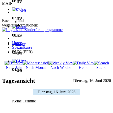
06.jpg
MAIN
07.jpg
Buchung und
weitere Informationen:
08.jpg
Home
Spezialkurse
PADI (EFR)
09.jpg
Nach Jahr
Nach Monat
Nach Woche
Heute
Suche
04.jpg
Tagesansicht
Dienstag, 16. Juni 2026
Dienstag, 16. Juni 2026
Keine Termine