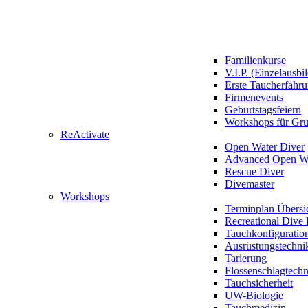
Familienkurse
V.I.P. (Einzelausbi
Erste Taucherfahr
Firmenevents
Geburtstagsfeiern
Workshops für Gr
ReActivate
Open Water Diver
Advanced Open Wa
Rescue Diver
Divemaster
Workshops
Terminplan Übersi
Recreational Dive 
Tauchkonfiguratio
Ausrüstungstechni
Tarierung
Flossenschlagtech
Tauchsicherheit
UW-Biologie
Tauchmedizin