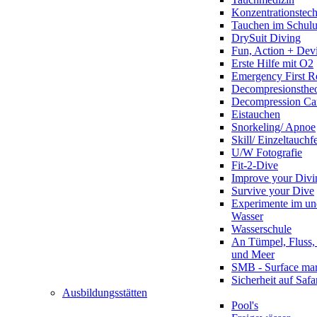
Konzentrationstec
Tauchen im Schulun
DrySuit Diving
Fun, Action + Devi
Erste Hilfe mit O2
Emergency First R
Decompresionstheo
Decompression Ca
Eistauchen
Snorkeling/ Apnoe
Skill/ Einzeltauchf
U/W Fotografie
Fit-2-Dive
Improve your Divi
Survive your Dive
Experimente im un
Wasser
Wasserschule
An Tümpel, Fluss,
und Meer
SMB - Surface ma
Sicherheit auf Safa
Ausbildungsstätten
Pool's