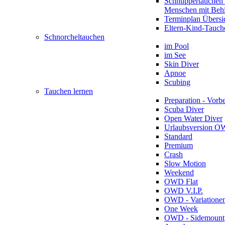
Schnuppertauchen 
Menschen mit Beh
Terminplan Übersi
Eltern-Kind-Tauch
Schnorcheltauchen
im Pool
im See
Skin Diver
Apnoe
Scubing
Tauchen lernen
Preparation - Vorb
Scuba Diver
Open Water Diver
Urlaubsversion 
Standard
Premium
Crash
Slow Motion
Weekend
OWD Flat
OWD V.I.P.
OWD - Variatione
One Week
OWD - Sidemount