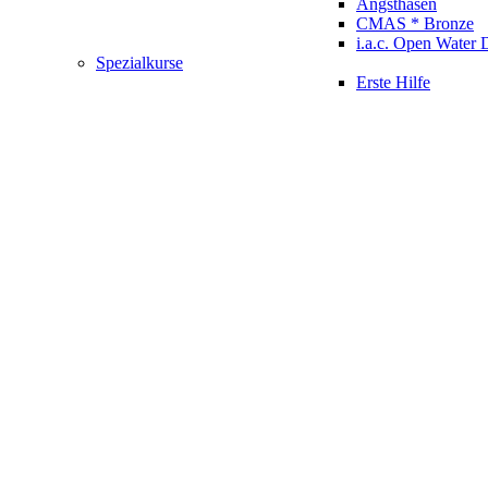
Angsthasen
CMAS * Bronze
i.a.c. Open Water 
Spezialkurse
Erste Hilfe