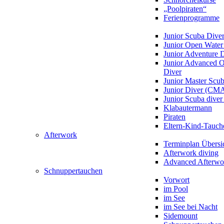
„Poolpiraten“
Ferienprogramme
Junior Scuba Dive
Junior Open Water
Junior Adventure 
Junior Advanced 
Diver
Junior Master Scu
Junior Diver (CM
Junior Scuba div
Klabautermann
Piraten
Eltern-Kind-Tauch
Afterwork
Terminplan Übersi
Afterwork diving
Advanced Afterwo
Schnuppertauchen
Vorwort
im Pool
im See
im See bei Nacht
Sidemount