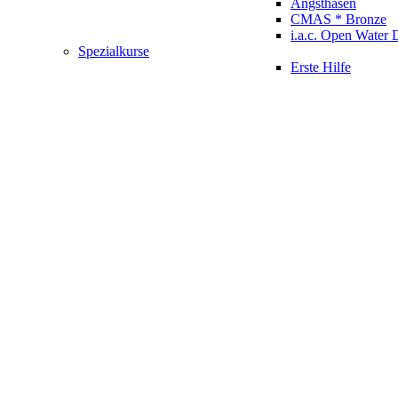
Angsthasen
CMAS * Bronze
i.a.c. Open Water 
Spezialkurse
Erste Hilfe