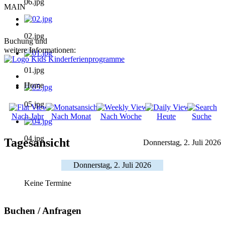
06.jpg
MAIN
02.jpg
Buchung und
weitere Informationen:
01.jpg
Home
05.jpg
Nach Jahr
Nach Monat
Nach Woche
Heute
Suche
04.jpg
Tagesansicht
Donnerstag, 2. Juli 2026
Donnerstag, 2. Juli 2026
Keine Termine
Buchen / Anfragen