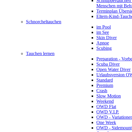
Schnuppertauchen 
Menschen mit Beh
Terminplan Übersi
Eltern-Kind-Tauch
Schnorcheltauchen
im Pool
im See
Skin Diver
Apnoe
Scubing
Tauchen lernen
Preparation - Vorb
Scuba Diver
Open Water Diver
Urlaubsversion 
Standard
Premium
Crash
Slow Motion
Weekend
OWD Flat
OWD V.I.P.
OWD - Variatione
One Week
OWD - Sidemount