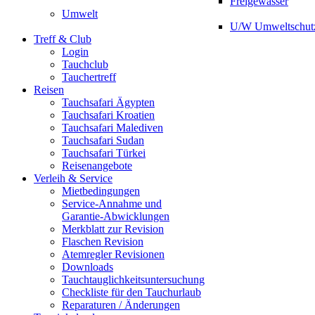
Freigewässer
Umwelt
U/W Umweltschut
Treff & Club
Login
Tauchclub
Tauchertreff
Reisen
Tauchsafari Ägypten
Tauchsafari Kroatien
Tauchsafari Malediven
Tauchsafari Sudan
Tauchsafari Türkei
Reisenangebote
Verleih & Service
Mietbedingungen
Service-Annahme und
Garantie-Abwicklungen
Merkblatt zur Revision
Flaschen Revision
Atemregler Revisionen
Downloads
Tauchtauglichkeitsuntersuchung
Checkliste für den Tauchurlaub
Reparaturen / Änderungen