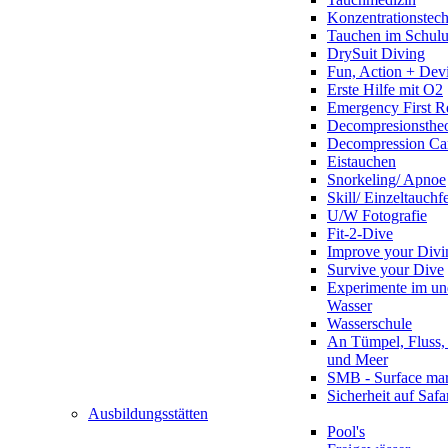
Konzentrationstec
Tauchen im Schulun
DrySuit Diving
Fun, Action + Devi
Erste Hilfe mit O2
Emergency First R
Decompresionstheo
Decompression Ca
Eistauchen
Snorkeling/ Apnoe
Skill/ Einzeltauchf
U/W Fotografie
Fit-2-Dive
Improve your Divi
Survive your Dive
Experimente im un
Wasser
Wasserschule
An Tümpel, Fluss,
und Meer
SMB - Surface ma
Sicherheit auf Safa
Ausbildungsstätten
Pool's