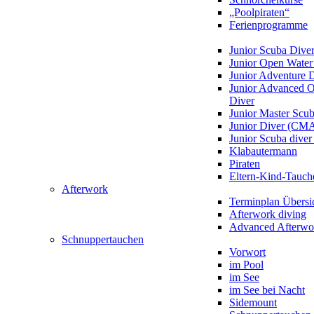
„Poolpiraten“
Ferienprogramme
Junior Scuba Dive
Junior Open Water
Junior Adventure 
Junior Advanced 
Diver
Junior Master Scu
Junior Diver (CM
Junior Scuba div
Klabautermann
Piraten
Eltern-Kind-Tauch
Afterwork
Terminplan Übersi
Afterwork diving
Advanced Afterwo
Schnuppertauchen
Vorwort
im Pool
im See
im See bei Nacht
Sidemount