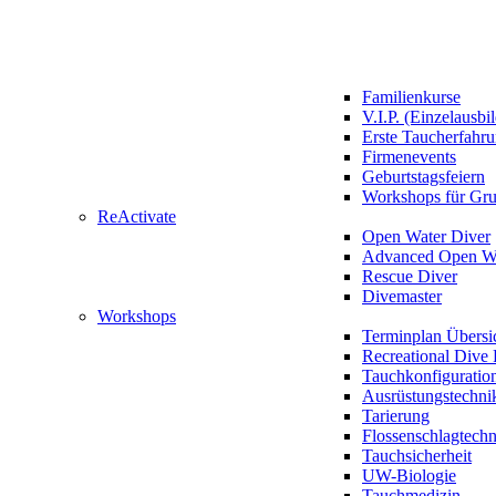
Familienkurse
V.I.P. (Einzelausbi
Erste Taucherfahr
Firmenevents
Geburtstagsfeiern
Workshops für Gr
ReActivate
Open Water Diver
Advanced Open Wa
Rescue Diver
Divemaster
Workshops
Terminplan Übersi
Recreational Dive 
Tauchkonfiguratio
Ausrüstungstechni
Tarierung
Flossenschlagtech
Tauchsicherheit
UW-Biologie
Tauchmedizin