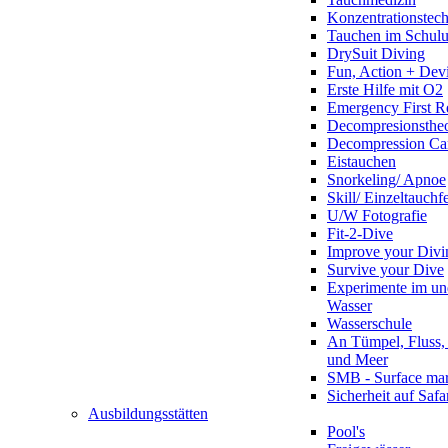
Konzentrationstec
Tauchen im Schulun
DrySuit Diving
Fun, Action + Devi
Erste Hilfe mit O2
Emergency First R
Decompresionstheo
Decompression Ca
Eistauchen
Snorkeling/ Apnoe
Skill/ Einzeltauchf
U/W Fotografie
Fit-2-Dive
Improve your Divi
Survive your Dive
Experimente im un
Wasser
Wasserschule
An Tümpel, Fluss,
und Meer
SMB - Surface ma
Sicherheit auf Safa
Ausbildungsstätten
Pool's