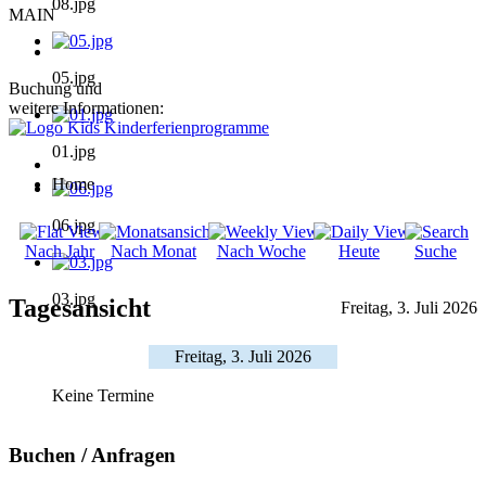
08.jpg
MAIN
05.jpg
Buchung und
weitere Informationen:
01.jpg
Home
06.jpg
Nach Jahr
Nach Monat
Nach Woche
Heute
Suche
03.jpg
Tagesansicht
Freitag, 3. Juli 2026
Freitag, 3. Juli 2026
Keine Termine
Buchen / Anfragen