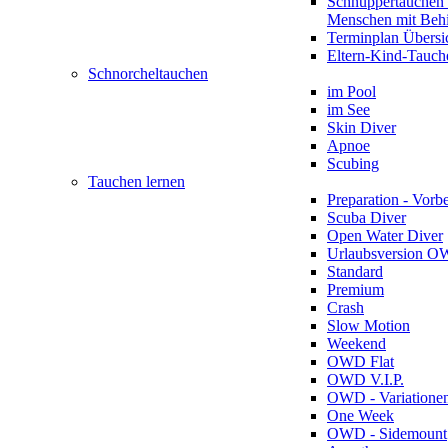
Schnuppertauchen 
Menschen mit Beh
Terminplan Übersi
Eltern-Kind-Tauch
Schnorcheltauchen
im Pool
im See
Skin Diver
Apnoe
Scubing
Tauchen lernen
Preparation - Vorb
Scuba Diver
Open Water Diver
Urlaubsversion 
Standard
Premium
Crash
Slow Motion
Weekend
OWD Flat
OWD V.I.P.
OWD - Variatione
One Week
OWD - Sidemount