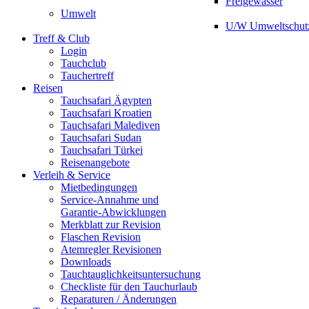
Freigewässer
Umwelt
U/W Umweltschut
Treff & Club
Login
Tauchclub
Tauchertreff
Reisen
Tauchsafari Ägypten
Tauchsafari Kroatien
Tauchsafari Malediven
Tauchsafari Sudan
Tauchsafari Türkei
Reisenangebote
Verleih & Service
Mietbedingungen
Service-Annahme und
Garantie-Abwicklungen
Merkblatt zur Revision
Flaschen Revision
Atemregler Revisionen
Downloads
Tauchtauglichkeitsuntersuchung
Checkliste für den Tauchurlaub
Reparaturen / Änderungen