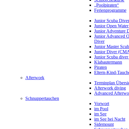
„Poolpiraten“
Ferienprogramme
Junior Scuba Dive
Junior Open Water
Junior Adventure 
Junior Advanced 
Diver
Junior Master Scu
Junior Diver (CM
Junior Scuba div
Klabautermann
Piraten
Eltern-Kind-Tauch
Afterwork
Terminplan Übersi
Afterwork diving
Advanced Afterwo
Schnuppertauchen
Vorwort
im Pool
im See
im See bei Nacht
Sidemount