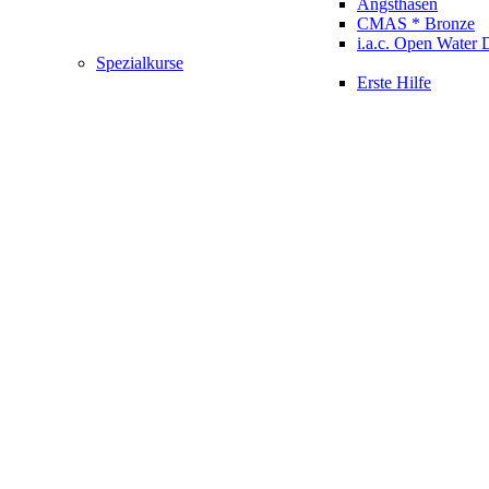
Angsthasen
CMAS * Bronze
i.a.c. Open Water 
Spezialkurse
Erste Hilfe