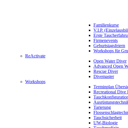
Familienkurse
V.I.P. (Einzelausbi
Erste Taucherfahr
Firmenevents
Geburtstagsfeiern
Workshops für Gr
ReActivate
Open Water Diver
Advanced Open Wa
Rescue Diver
Divemaster
Workshops
Terminplan Übersi
Recreational Dive 
Tauchkonfiguratio
Ausrüstungstechni
Tarierung
Flossenschlagtech
Tauchsicherheit
UW-Biologie
Tauchmedizin