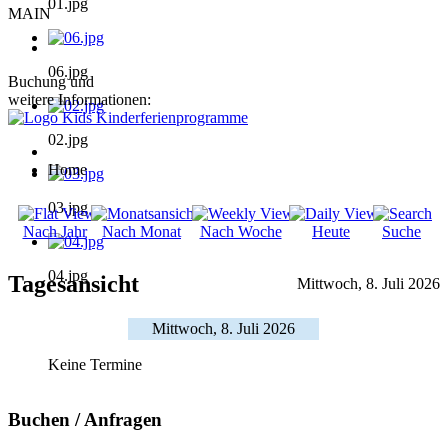
01.jpg
MAIN
06.jpg
Buchung und
weitere Informationen:
02.jpg
Home
03.jpg
Nach Jahr
Nach Monat
Nach Woche
Heute
Suche
04.jpg
Tagesansicht
Mittwoch, 8. Juli 2026
Mittwoch, 8. Juli 2026
Keine Termine
Buchen / Anfragen