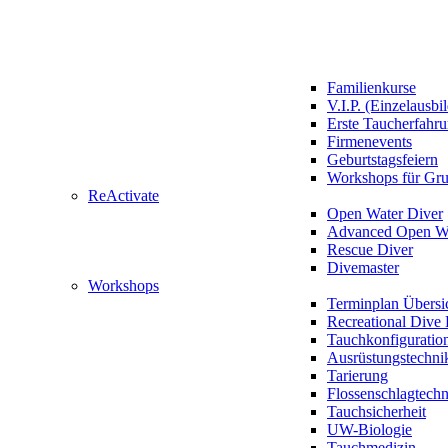
Familienkurse
V.I.P. (Einzelausbi
Erste Taucherfahr
Firmenevents
Geburtstagsfeiern
Workshops für Gr
ReActivate
Open Water Diver
Advanced Open Wa
Rescue Diver
Divemaster
Workshops
Terminplan Übersi
Recreational Dive 
Tauchkonfiguratio
Ausrüstungstechni
Tarierung
Flossenschlagtech
Tauchsicherheit
UW-Biologie
Tauchmedizin