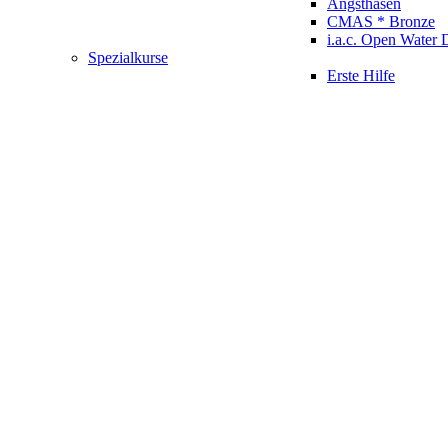
Angsthasen
CMAS * Bronze
i.a.c. Open Water 
Spezialkurse
Erste Hilfe