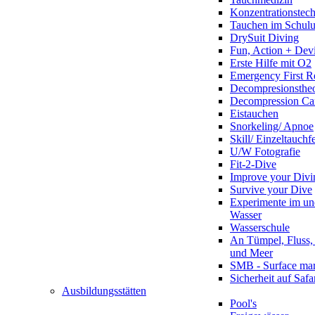
Konzentrationstec
Tauchen im Schulun
DrySuit Diving
Fun, Action + Devi
Erste Hilfe mit O2
Emergency First R
Decompresionstheo
Decompression Ca
Eistauchen
Snorkeling/ Apnoe
Skill/ Einzeltauchf
U/W Fotografie
Fit-2-Dive
Improve your Divi
Survive your Dive
Experimente im un
Wasser
Wasserschule
An Tümpel, Fluss,
und Meer
SMB - Surface ma
Sicherheit auf Safa
Ausbildungsstätten
Pool's