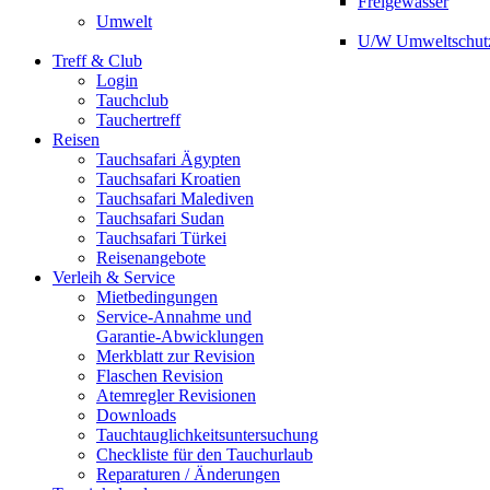
Freigewässer
Umwelt
U/W Umweltschut
Treff & Club
Login
Tauchclub
Tauchertreff
Reisen
Tauchsafari Ägypten
Tauchsafari Kroatien
Tauchsafari Malediven
Tauchsafari Sudan
Tauchsafari Türkei
Reisenangebote
Verleih & Service
Mietbedingungen
Service-Annahme und
Garantie-Abwicklungen
Merkblatt zur Revision
Flaschen Revision
Atemregler Revisionen
Downloads
Tauchtauglichkeitsuntersuchung
Checkliste für den Tauchurlaub
Reparaturen / Änderungen