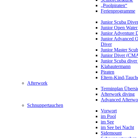
„Poolpiraten“
Ferienprogramme
Junior Scuba Dive
Junior Open Water
Junior Adventure 
Junior Advanced 
Diver
Junior Master Scu
Junior Diver (CM
Junior Scuba div
Klabautermann
Piraten
Eltern-Kind-Tauch
Afterwork
Terminplan Übersi
Afterwork diving
Advanced Afterwo
Schnuppertauchen
Vorwort
im Pool
im See
im See bei Nacht
Sidemount