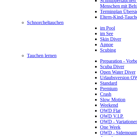
Schnuppertauchen 
Menschen mit Beh
Terminplan Übersi
Eltern-Kind-Tauch
Schnorcheltauchen
im Pool
im See
Skin Diver
Apnoe
Scubing
Tauchen lernen
Preparation - Vorb
Scuba Diver
Open Water Diver
Urlaubsversion 
Standard
Premium
Crash
Slow Motion
Weekend
OWD Flat
OWD V.I.P.
OWD - Variatione
One Week
OWD - Sidemount