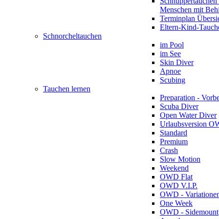
Schnuppertauchen 
Menschen mit Beh
Terminplan Übersi
Eltern-Kind-Tauch
Schnorcheltauchen
im Pool
im See
Skin Diver
Apnoe
Scubing
Tauchen lernen
Preparation - Vorb
Scuba Diver
Open Water Diver
Urlaubsversion 
Standard
Premium
Crash
Slow Motion
Weekend
OWD Flat
OWD V.I.P.
OWD - Variatione
One Week
OWD - Sidemount