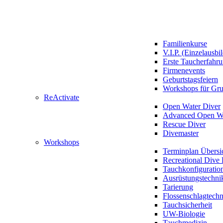
Familienkurse
V.I.P. (Einzelausbi
Erste Taucherfahr
Firmenevents
Geburtstagsfeiern
Workshops für Gr
ReActivate
Open Water Diver
Advanced Open Wa
Rescue Diver
Divemaster
Workshops
Terminplan Übersi
Recreational Dive 
Tauchkonfiguratio
Ausrüstungstechni
Tarierung
Flossenschlagtech
Tauchsicherheit
UW-Biologie
Tauchmedizin