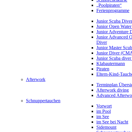
„Poolpiraten“
Ferienprogramme
Junior Scuba Dive
Junior Open Water
Junior Adventure 
Junior Advanced 
Diver
Junior Master Scu
Junior Diver (CM
Junior Scuba div
Klabautermann
Piraten
Eltern-Kind-Tauch
Afterwork
Terminplan Übersi
Afterwork diving
Advanced Afterwo
Schnuppertauchen
Vorwort
im Pool
im See
im See bei Nacht
Sidemount