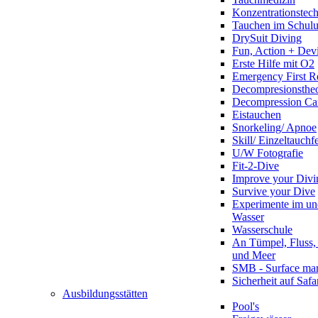
Konzentrationstec
Tauchen im Schulun
DrySuit Diving
Fun, Action + Devi
Erste Hilfe mit O2
Emergency First R
Decompresionstheo
Decompression Ca
Eistauchen
Snorkeling/ Apnoe
Skill/ Einzeltauchf
U/W Fotografie
Fit-2-Dive
Improve your Divi
Survive your Dive
Experimente im un
Wasser
Wasserschule
An Tümpel, Fluss,
und Meer
SMB - Surface ma
Sicherheit auf Safa
Ausbildungsstätten
Pool's