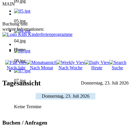
09.jpg
MAIN
05.jpg
Buchung und
weitere Informationen:
04.jpg
Home
08.jpg
Nach Jahr
Nach Monat
Nach Woche
Heute
Suche
07.jpg
Tagesansicht
Donnerstag, 23. Juli 2026
Donnerstag, 23. Juli 2026
Keine Termine
Buchen / Anfragen