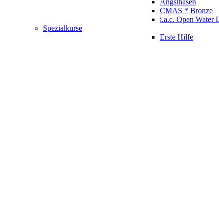
Angsthasen
CMAS * Bronze
i.a.c. Open Water 
Spezialkurse
Erste Hilfe