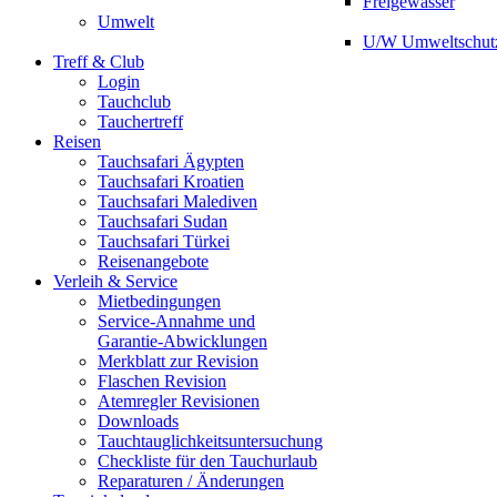
Freigewässer
Umwelt
U/W Umweltschut
Treff & Club
Login
Tauchclub
Tauchertreff
Reisen
Tauchsafari Ägypten
Tauchsafari Kroatien
Tauchsafari Malediven
Tauchsafari Sudan
Tauchsafari Türkei
Reisenangebote
Verleih & Service
Mietbedingungen
Service-Annahme und
Garantie-Abwicklungen
Merkblatt zur Revision
Flaschen Revision
Atemregler Revisionen
Downloads
Tauchtauglichkeitsuntersuchung
Checkliste für den Tauchurlaub
Reparaturen / Änderungen