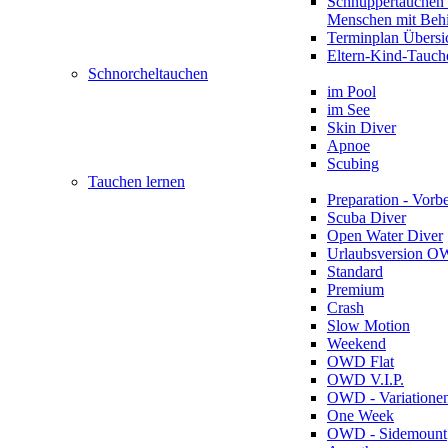
Schnuppertauchen 
Menschen mit Beh
Terminplan Übersi
Eltern-Kind-Tauch
Schnorcheltauchen
im Pool
im See
Skin Diver
Apnoe
Scubing
Tauchen lernen
Preparation - Vorb
Scuba Diver
Open Water Diver
Urlaubsversion 
Standard
Premium
Crash
Slow Motion
Weekend
OWD Flat
OWD V.I.P.
OWD - Variatione
One Week
OWD - Sidemount