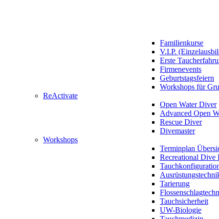
Familienkurse
V.I.P. (Einzelausbi
Erste Taucherfahr
Firmenevents
Geburtstagsfeiern
Workshops für Gr
ReActivate
Open Water Diver
Advanced Open Wa
Rescue Diver
Divemaster
Workshops
Terminplan Übersi
Recreational Dive 
Tauchkonfiguratio
Ausrüstungstechni
Tarierung
Flossenschlagtech
Tauchsicherheit
UW-Biologie
Tauchmedizin