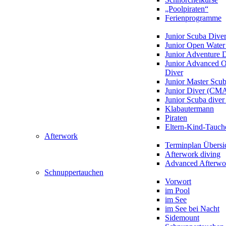
„Poolpiraten“
Ferienprogramme
Junior Scuba Dive
Junior Open Water
Junior Adventure 
Junior Advanced 
Diver
Junior Master Scu
Junior Diver (CM
Junior Scuba div
Klabautermann
Piraten
Eltern-Kind-Tauch
Afterwork
Terminplan Übersi
Afterwork diving
Advanced Afterwo
Schnuppertauchen
Vorwort
im Pool
im See
im See bei Nacht
Sidemount