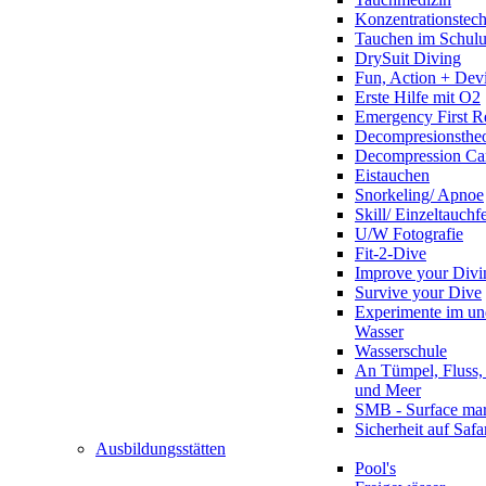
Konzentrationstec
Tauchen im Schulun
DrySuit Diving
Fun, Action + Devi
Erste Hilfe mit O2
Emergency First R
Decompresionstheo
Decompression Ca
Eistauchen
Snorkeling/ Apnoe
Skill/ Einzeltauchf
U/W Fotografie
Fit-2-Dive
Improve your Divi
Survive your Dive
Experimente im un
Wasser
Wasserschule
An Tümpel, Fluss,
und Meer
SMB - Surface ma
Sicherheit auf Safa
Ausbildungsstätten
Pool's