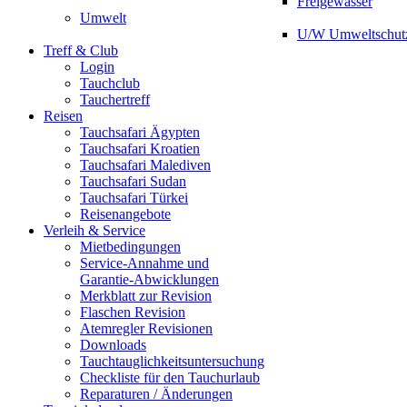
Freigewässer
Umwelt
U/W Umweltschut
Treff & Club
Login
Tauchclub
Tauchertreff
Reisen
Tauchsafari Ägypten
Tauchsafari Kroatien
Tauchsafari Malediven
Tauchsafari Sudan
Tauchsafari Türkei
Reisenangebote
Verleih & Service
Mietbedingungen
Service-Annahme und
Garantie-Abwicklungen
Merkblatt zur Revision
Flaschen Revision
Atemregler Revisionen
Downloads
Tauchtauglichkeitsuntersuchung
Checkliste für den Tauchurlaub
Reparaturen / Änderungen