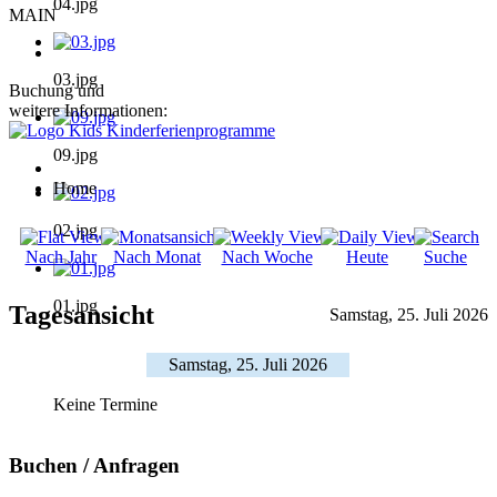
04.jpg
MAIN
03.jpg
Buchung und
weitere Informationen:
09.jpg
Home
02.jpg
Nach Jahr
Nach Monat
Nach Woche
Heute
Suche
01.jpg
Tagesansicht
Samstag, 25. Juli 2026
Samstag, 25. Juli 2026
Keine Termine
Buchen / Anfragen