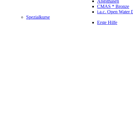
Angsthasen
CMAS * Bronze
i.a.c. Open Water 
Spezialkurse
Erste Hilfe