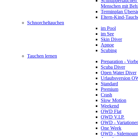
Schnuppertauchen 
Menschen mit Beh
Terminplan Übersi
Eltern-Kind-Tauch
Schnorcheltauchen
im Pool
im See
Skin Diver
Apnoe
Scubing
Tauchen lernen
Preparation - Vorb
Scuba Diver
Open Water Diver
Urlaubsversion 
Standard
Premium
Crash
Slow Motion
Weekend
OWD Flat
OWD V.I.P.
OWD - Variatione
One Week
OWD - Sidemount