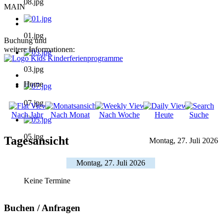
08.jpg
MAIN
01.jpg
Buchung und
weitere Informationen:
03.jpg
Home
07.jpg
Nach Jahr
Nach Monat
Nach Woche
Heute
Suche
05.jpg
Tagesansicht
Montag, 27. Juli 2026
Montag, 27. Juli 2026
Keine Termine
Buchen / Anfragen