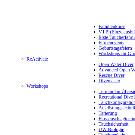
Familienkurse
V.I.P. (Einzelausbi
Erste Taucherfahr
Firmenevents
Geburtstagsfeiern
Workshops für Gr
ReActivate
Open Water Diver
Advanced Open Wa
Rescue Diver
Divemaster
Workshops
Terminplan Übersi
Recreational Dive 
Tauchkonfiguratio
Ausrüstungstechni
Tarierung
Flossenschlagtech
Tauchsicherheit
UW-Biologie
Tauchmedizin