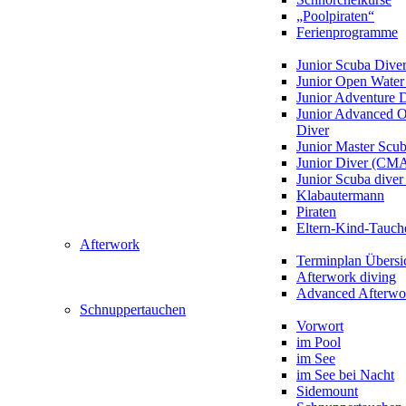
„Poolpiraten“
Ferienprogramme
Junior Scuba Dive
Junior Open Water
Junior Adventure 
Junior Advanced 
Diver
Junior Master Scu
Junior Diver (CM
Junior Scuba div
Klabautermann
Piraten
Eltern-Kind-Tauch
Afterwork
Terminplan Übersi
Afterwork diving
Advanced Afterwo
Schnuppertauchen
Vorwort
im Pool
im See
im See bei Nacht
Sidemount