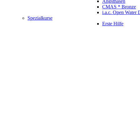
Angsthasen
CMAS * Bronze
i.a.c. Open Water 
Spezialkurse
Erste Hilfe