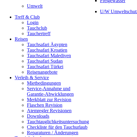
Freigewässer
Umwelt
U/W Umweltschut
Treff & Club
Login
Tauchclub
Tauchertreff
Reisen
Tauchsafari Ägypten
Tauchsafari Kroatien
Tauchsafari Malediven
Tauchsafari Sudan
Tauchsafari Türkei
Reisenangebote
Verleih & Service
Mietbedingungen
Service-Annahme und
Garantie-Abwicklungen
Merkblatt zur Revision
Flaschen Revision
Atemregler Revisionen
Downloads
Tauchtauglichkeitsuntersuchung
Checkliste für den Tauchurlaub
Reparaturen / Änderungen