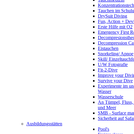
Konzentrationstec
Tauchen im Schulun
DrySuit Diving
Fun, Action + Devi
Erste Hilfe mit O2
Emergency First R
Decompresionstheo
Decompression Ca
Eistauchen
Snorkeling/ Apnoe
Skill/ Einzeltauchf
U/W Fotografie
Fit-2-Dive
Improve your Divi
Survive your Dive
Experimente im un
Wasser
Wasserschule
An Tümpel, Fluss,
und Meer
SMB - Surface ma
Sicherheit auf Safa
Ausbildungsstätten
Pool's