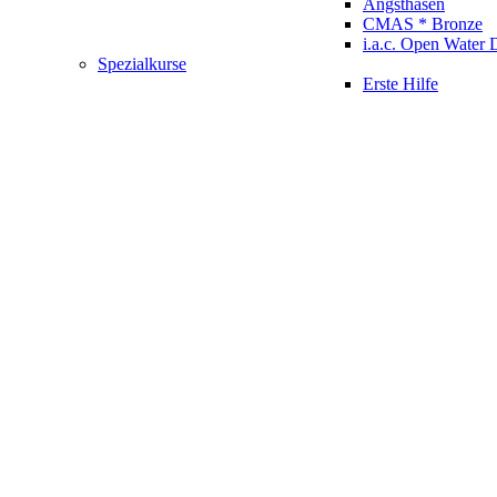
Angsthasen
CMAS * Bronze
i.a.c. Open Water 
Spezialkurse
Erste Hilfe