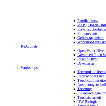
Familienkurse
V.I.P. (Einzelausbi
Erste Taucherfahr
Firmenevents
Geburtstagsfeiern
Workshops für Gr
ReActivate
Open Water Diver
Advanced Open Wa
Rescue Diver
Divemaster
Workshops
Terminplan Übersi
Recreational Dive 
Tauchkonfiguratio
Ausrüstungstechni
Tarierung
Flossenschlagtech
Tauchsicherheit
UW-Biologie
Tauchmedizin