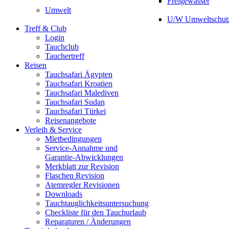
Freigewässer
Umwelt
U/W Umweltschut
Treff & Club
Login
Tauchclub
Tauchertreff
Reisen
Tauchsafari Ägypten
Tauchsafari Kroatien
Tauchsafari Malediven
Tauchsafari Sudan
Tauchsafari Türkei
Reisenangebote
Verleih & Service
Mietbedingungen
Service-Annahme und
Garantie-Abwicklungen
Merkblatt zur Revision
Flaschen Revision
Atemregler Revisionen
Downloads
Tauchtauglichkeitsuntersuchung
Checkliste für den Tauchurlaub
Reparaturen / Änderungen