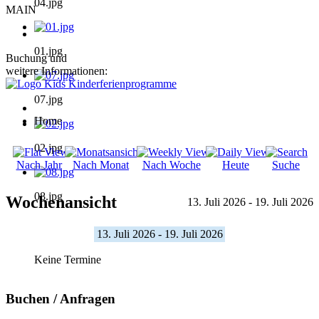
04.jpg
MAIN
01.jpg
Buchung und
weitere Informationen:
07.jpg
Home
02.jpg
Nach Jahr
Nach Monat
Nach Woche
Heute
Suche
08.jpg
Wochenansicht
13. Juli 2026 - 19. Juli 2026
13. Juli 2026 - 19. Juli 2026
Keine Termine
Buchen / Anfragen