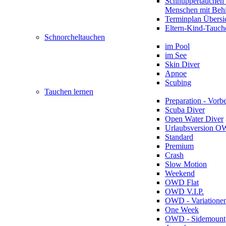
Schnuppertauchen 
Menschen mit Beh
Terminplan Übersi
Eltern-Kind-Tauch
Schnorcheltauchen
im Pool
im See
Skin Diver
Apnoe
Scubing
Tauchen lernen
Preparation - Vorb
Scuba Diver
Open Water Diver
Urlaubsversion 
Standard
Premium
Crash
Slow Motion
Weekend
OWD Flat
OWD V.I.P.
OWD - Variatione
One Week
OWD - Sidemount