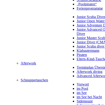
„Poolpiraten“
Ferienprogramme
Junior Scuba Dive
Junior Open Water
Junior Adventure 
Junior Advanced 
Diver
Junior Master Scu
Junior Diver (CM
Junior Scuba div
Klabautermann
Piraten
Eltern-Kind-Tauch
Afterwork
Terminplan Übersi
Afterwork diving
Advanced Afterwo
Schnuppertauchen
Vorwort
im Pool
im See
im See bei Nacht
Sidemount