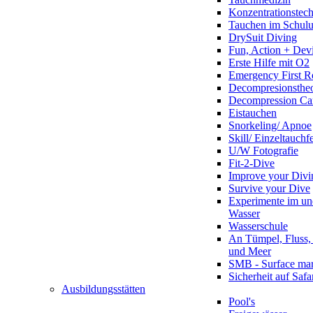
Konzentrationstec
Tauchen im Schulun
DrySuit Diving
Fun, Action + Devi
Erste Hilfe mit O2
Emergency First R
Decompresionstheo
Decompression Ca
Eistauchen
Snorkeling/ Apnoe
Skill/ Einzeltauchf
U/W Fotografie
Fit-2-Dive
Improve your Divi
Survive your Dive
Experimente im un
Wasser
Wasserschule
An Tümpel, Fluss,
und Meer
SMB - Surface ma
Sicherheit auf Safa
Ausbildungsstätten
Pool's