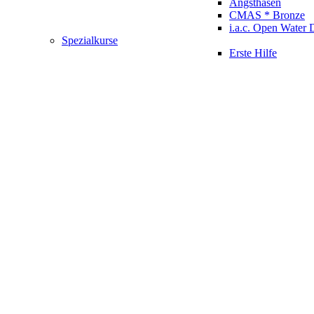
Angsthasen
CMAS * Bronze
i.a.c. Open Water 
Spezialkurse
Erste Hilfe