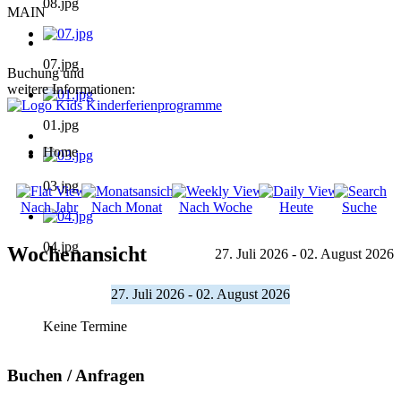
08.jpg
MAIN
07.jpg
Buchung und
weitere Informationen:
01.jpg
Home
03.jpg
Nach Jahr
Nach Monat
Nach Woche
Heute
Suche
04.jpg
Wochenansicht
27. Juli 2026 - 02. August 2026
27. Juli 2026 - 02. August 2026
Keine Termine
Buchen / Anfragen