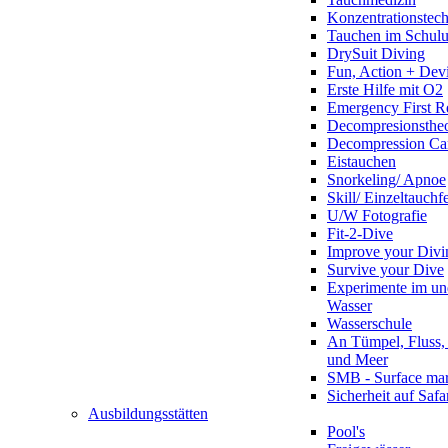
Konzentrationstec
Tauchen im Schulun
DrySuit Diving
Fun, Action + Devi
Erste Hilfe mit O2
Emergency First R
Decompresionstheo
Decompression Ca
Eistauchen
Snorkeling/ Apnoe
Skill/ Einzeltauchf
U/W Fotografie
Fit-2-Dive
Improve your Divi
Survive your Dive
Experimente im un
Wasser
Wasserschule
An Tümpel, Fluss,
und Meer
SMB - Surface ma
Sicherheit auf Safa
Ausbildungsstätten
Pool's