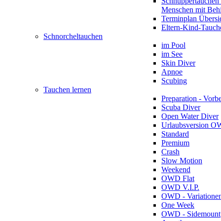
Schnuppertauchen 
Menschen mit Beh
Terminplan Übersi
Eltern-Kind-Tauch
Schnorcheltauchen
im Pool
im See
Skin Diver
Apnoe
Scubing
Tauchen lernen
Preparation - Vorb
Scuba Diver
Open Water Diver
Urlaubsversion 
Standard
Premium
Crash
Slow Motion
Weekend
OWD Flat
OWD V.I.P.
OWD - Variatione
One Week
OWD - Sidemount