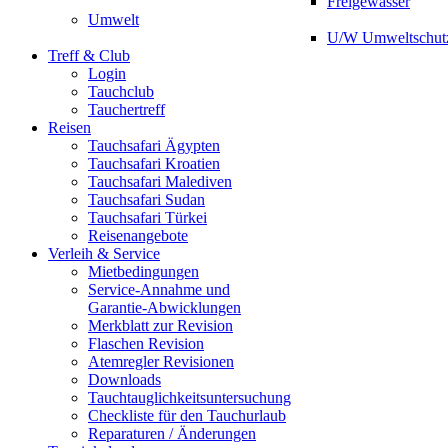
Freigewässer
Umwelt
U/W Umweltschut
Treff & Club
Login
Tauchclub
Tauchertreff
Reisen
Tauchsafari Ägypten
Tauchsafari Kroatien
Tauchsafari Malediven
Tauchsafari Sudan
Tauchsafari Türkei
Reisenangebote
Verleih & Service
Mietbedingungen
Service-Annahme und
Garantie-Abwicklungen
Merkblatt zur Revision
Flaschen Revision
Atemregler Revisionen
Downloads
Tauchtauglichkeitsuntersuchung
Checkliste für den Tauchurlaub
Reparaturen / Änderungen