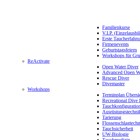
Familienkurse
V.I.P. (Einzelausbi
Erste Taucherfahr
Firmenevents
Geburtstagsfeiern
Workshops für Gr
ReActivate
Open Water Diver
Advanced Open Wa
Rescue Diver
Divemaster
Workshops
Terminplan Übersi
Recreational Dive 
Tauchkonfiguratio
Ausrüstungstechni
Tarierung
Flossenschlagtech
Tauchsicherheit
UW-Biologie
Tauchmedizin