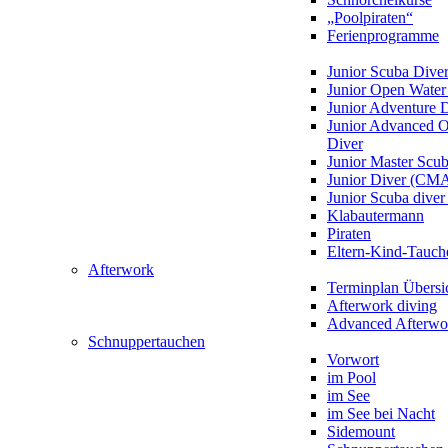
„Poolpiraten“
Ferienprogramme
Junior Scuba Dive
Junior Open Water
Junior Adventure 
Junior Advanced 
Diver
Junior Master Scu
Junior Diver (CM
Junior Scuba div
Klabautermann
Piraten
Eltern-Kind-Tauch
Afterwork
Terminplan Übersi
Afterwork diving
Advanced Afterwo
Schnuppertauchen
Vorwort
im Pool
im See
im See bei Nacht
Sidemount