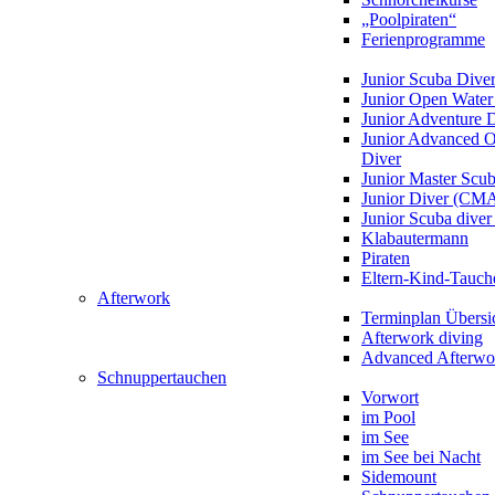
„Poolpiraten“
Ferienprogramme
Junior Scuba Dive
Junior Open Water
Junior Adventure 
Junior Advanced 
Diver
Junior Master Scu
Junior Diver (CM
Junior Scuba div
Klabautermann
Piraten
Eltern-Kind-Tauch
Afterwork
Terminplan Übersi
Afterwork diving
Advanced Afterwo
Schnuppertauchen
Vorwort
im Pool
im See
im See bei Nacht
Sidemount