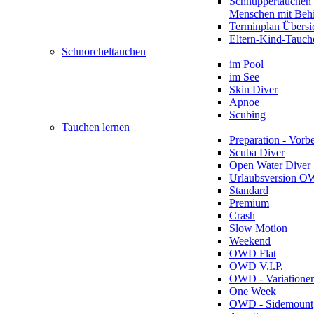
Schnuppertauchen 
Menschen mit Beh
Terminplan Übersi
Eltern-Kind-Tauch
Schnorcheltauchen
im Pool
im See
Skin Diver
Apnoe
Scubing
Tauchen lernen
Preparation - Vorb
Scuba Diver
Open Water Diver
Urlaubsversion 
Standard
Premium
Crash
Slow Motion
Weekend
OWD Flat
OWD V.I.P.
OWD - Variatione
One Week
OWD - Sidemount