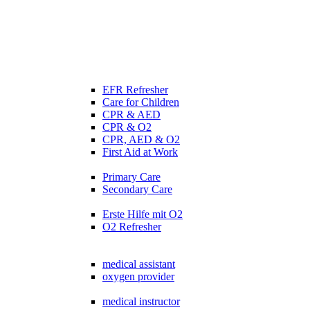
EFR Refresher
Care for Children
CPR & AED
CPR & O2
CPR, AED & O2
First Aid at Work
Primary Care
Secondary Care
Erste Hilfe mit O2
O2 Refresher
medical assistant
oxygen provider
medical instructor