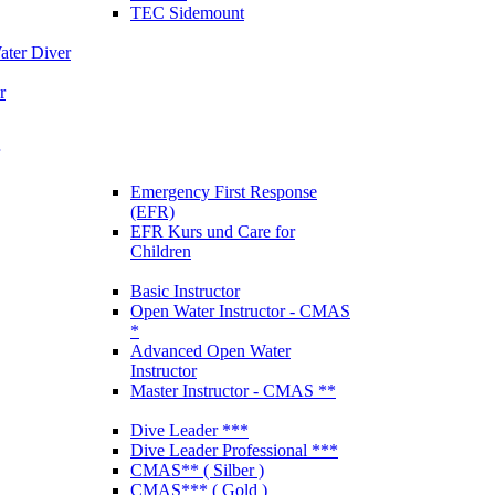
TEC Sidemount
ter Diver
r
Emergency First Response
(EFR)
EFR Kurs und Care for
Children
Basic Instructor
Open Water Instructor - CMAS
*
Advanced Open Water
Instructor
Master Instructor - CMAS **
Dive Leader ***
Dive Leader Professional ***
CMAS** ( Silber )
CMAS*** ( Gold )