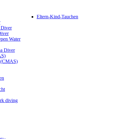
Eltern-Kind-Tauchen
r
 Diver
Diver
Open Water
ba Diver
AS)
er (CMAS)
en
cht
rk diving