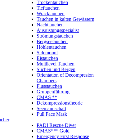
Trockentauchen
Tieftauchen
Wracktauchen
Tauchen in kalten Gewässern
Nachttauchen
Ausrüstungsspezialist
Strömungstauchen
Bergseetauchen
Höhlentauchen
Sidemount
Eistauchen
Multilevel Tauchen
Suchen und Bergen
Orientation of Decompresion
Chambers
Flusstauchen
Gruppenführung
CMAS **
Dekompressionstheorie
Seemannschaft
Full Face Mask
ucher
PADI Rescue Diver
CMAS*** Gold
Emergency First Response