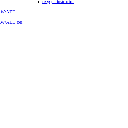
oxygen instructor
 HLW/AED
HLW/AED bei