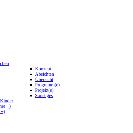
uchen
Konzept
Absichten
Übersicht
Programm(e)
Projekt(e)
Sonstiges
 Kinder
hre +)
 +)