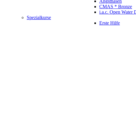
Angsthasen
CMAS * Bronze
i.a.c. Open Water 
Spezialkurse
Erste Hilfe