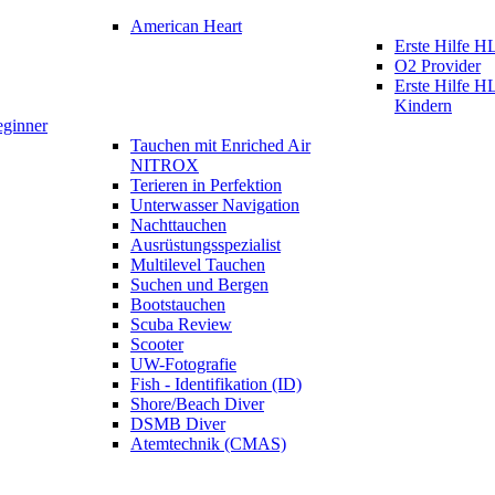
American Heart
Erste Hilfe
O2 Provider
Erste Hilfe 
Kindern
eginner
Tauchen mit Enriched Air
NITROX
Terieren in Perfektion
Unterwasser Navigation
Nachttauchen
Ausrüstungsspezialist
Multilevel Tauchen
Suchen und Bergen
Bootstauchen
Scuba Review
Scooter
UW-Fotografie
Fish - Identifikation (ID)
Shore/Beach Diver
DSMB Diver
Atemtechnik (CMAS)