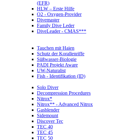
(EFR)
HLW – Erste Hilfe
O2 - Oxygen-Provider
Divemaster
Family Dive Leder
DiveLeader - CMAS***
Tauchen mit Haien
Schutz der Korallenriffe
Süßwasser-Biologie
PADI Projekt Aware
UW-Naturalist
Fish - Identifikation (ID)
Solo Diver
Decompression Procedures
Nitrox*
Nitrox** - Advanced Nitrox
Gasblender
Sidemount
Discover Tec
TEC 40
TEC 45
TEC 50