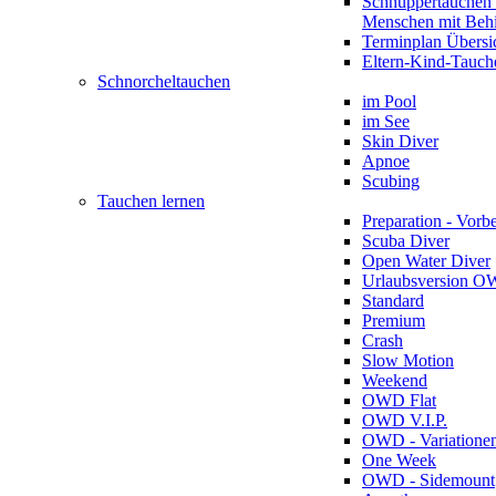
Schnuppertauchen 
Menschen mit Beh
Terminplan Übersi
Eltern-Kind-Tauch
Schnorcheltauchen
im Pool
im See
Skin Diver
Apnoe
Scubing
Tauchen lernen
Preparation - Vorb
Scuba Diver
Open Water Diver
Urlaubsversion 
Standard
Premium
Crash
Slow Motion
Weekend
OWD Flat
OWD V.I.P.
OWD - Variatione
One Week
OWD - Sidemount