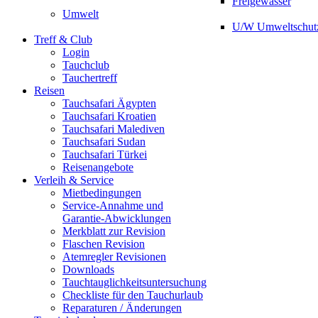
Freigewässer
Umwelt
U/W Umweltschut
Treff & Club
Login
Tauchclub
Tauchertreff
Reisen
Tauchsafari Ägypten
Tauchsafari Kroatien
Tauchsafari Malediven
Tauchsafari Sudan
Tauchsafari Türkei
Reisenangebote
Verleih & Service
Mietbedingungen
Service-Annahme und
Garantie-Abwicklungen
Merkblatt zur Revision
Flaschen Revision
Atemregler Revisionen
Downloads
Tauchtauglichkeitsuntersuchung
Checkliste für den Tauchurlaub
Reparaturen / Änderungen