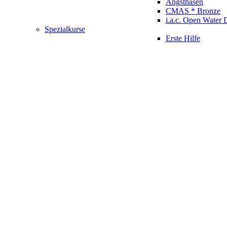
Angsthasen
CMAS * Bronze
i.a.c. Open Water 
Spezialkurse
Erste Hilfe