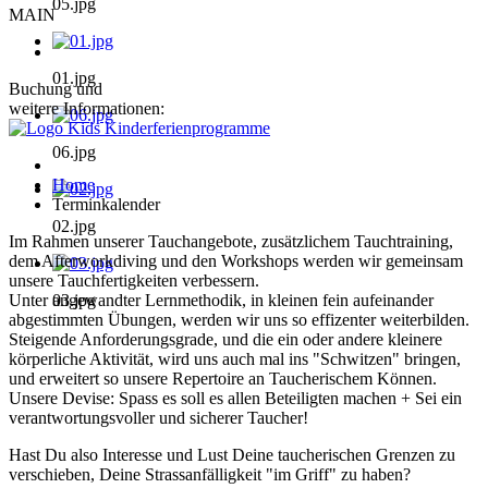
05.jpg
MAIN
01.jpg
Buchung und
weitere Informationen:
06.jpg
Home
Terminkalender
02.jpg
Im Rahmen unserer Tauchangebote, zusätzlichem Tauchtraining,
dem Afterworkdiving und den Workshops werden wir gemeinsam
unsere Tauchfertigkeiten verbessern.
Unter angewandter Lernmethodik, in kleinen fein aufeinander
03.jpg
abgestimmten Übungen, werden wir uns so effizenter weiterbilden.
Steigende Anforderungsgrade, und die ein oder andere kleinere
körperliche Aktivität, wird uns auch mal ins "Schwitzen" bringen,
und erweitert so unsere Repertoire an Taucherischem Können.
Unsere Devise: Spass es soll es allen Beteiligten machen + Sei ein
verantwortungsvoller und sicherer Taucher!
Hast Du also Interesse und Lust Deine taucherischen Grenzen zu
verschieben, Deine Strassanfälligkeit "im Griff" zu haben?