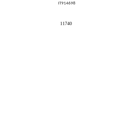
IT914698
11740