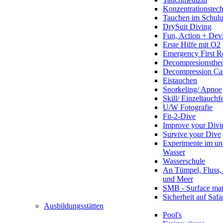
Konzentrationstec
Tauchen im Schulun
DrySuit Diving
Fun, Action + Devi
Erste Hilfe mit O2
Emergency First R
Decompresionstheo
Decompression Ca
Eistauchen
Snorkeling/ Apnoe
Skill/ Einzeltauchf
U/W Fotografie
Fit-2-Dive
Improve your Divi
Survive your Dive
Experimente im un
Wasser
Wasserschule
An Tümpel, Fluss,
und Meer
SMB - Surface ma
Sicherheit auf Safa
Ausbildungsstätten
Pool's