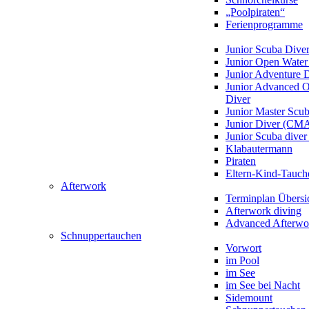
„Poolpiraten“
Ferienprogramme
Junior Scuba Dive
Junior Open Water
Junior Adventure 
Junior Advanced 
Diver
Junior Master Scu
Junior Diver (CM
Junior Scuba div
Klabautermann
Piraten
Eltern-Kind-Tauch
Afterwork
Terminplan Übersi
Afterwork diving
Advanced Afterwo
Schnuppertauchen
Vorwort
im Pool
im See
im See bei Nacht
Sidemount