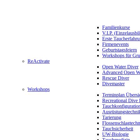
Familienkurse
V.I.P. (Einzelausbi
Erste Taucherfahr
Firmenevents
Geburtstagsfeiern
Workshops für Gr
ReActivate
Open Water Diver
Advanced Open Wa
Rescue Diver
Divemaster
Workshops
Terminplan Übersi
Recreational Dive 
Tauchkonfiguratio
Ausrüstungstechni
Tarierung
Flossenschlagtech
Tauchsicherheit
UW-Biologie
Tauchmedizin