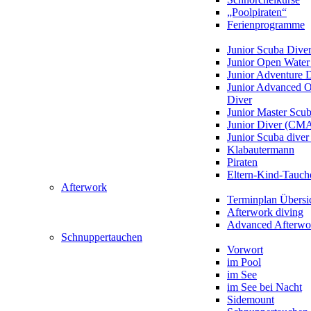
„Poolpiraten“
Ferienprogramme
Junior Scuba Dive
Junior Open Water
Junior Adventure 
Junior Advanced 
Diver
Junior Master Scu
Junior Diver (CM
Junior Scuba div
Klabautermann
Piraten
Eltern-Kind-Tauch
Afterwork
Terminplan Übersi
Afterwork diving
Advanced Afterwo
Schnuppertauchen
Vorwort
im Pool
im See
im See bei Nacht
Sidemount