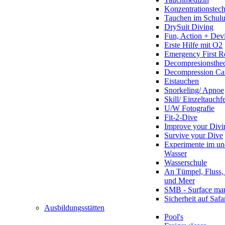
Konzentrationstec
Tauchen im Schulun
DrySuit Diving
Fun, Action + Devi
Erste Hilfe mit O2
Emergency First R
Decompresionstheo
Decompression Ca
Eistauchen
Snorkeling/ Apnoe
Skill/ Einzeltauchf
U/W Fotografie
Fit-2-Dive
Improve your Divi
Survive your Dive
Experimente im un
Wasser
Wasserschule
An Tümpel, Fluss,
und Meer
SMB - Surface ma
Sicherheit auf Safa
Ausbildungsstätten
Pool's