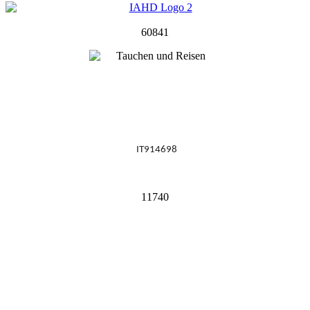
60841
IT914698
11740