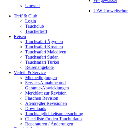
Freigewässer
Umwelt
U/W Umweltschut
Treff & Club
Login
Tauchclub
Tauchertreff
Reisen
Tauchsafari Ägypten
Tauchsafari Kroatien
Tauchsafari Malediven
Tauchsafari Sudan
Tauchsafari Türkei
Reisenangebote
Verleih & Service
Mietbedingungen
Service-Annahme und
Garantie-Abwicklungen
Merkblatt zur Revision
Flaschen Revision
Atemregler Revisionen
Downloads
Tauchtauglichkeitsuntersuchung
Checkliste für den Tauchurlaub
Reparaturen / Änderungen