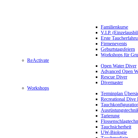
Familienkurse
V.I.P. (Einzelausbi
Erste Taucherfahr
Firmenevents
Geburtstagsfeiern
Workshops für Gr
ReActivate
Open Water Diver
Advanced Open Wa
Rescue Diver
Divemaster
Workshops
Terminplan Übersi
Recreational Dive 
Tauchkonfiguratio
Ausrüstungstechni
Tarierung
Flossenschlagtech
Tauchsicherheit
UW-Biologie
Tauchmedizin