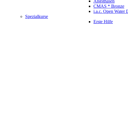
Angsthasen
CMAS * Bronze
i.a.c. Open Water 
Spezialkurse
Erste Hilfe