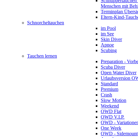
Schnuppertauchen 
Menschen mit Beh
Terminplan Übersi
Eltern-Kind-Tauch
Schnorcheltauchen
im Pool
im See
Skin Diver
Apnoe
Scubing
Tauchen lernen
Preparation - Vorb
Scuba Diver
Open Water Diver
Urlaubsversion 
Standard
Premium
Crash
Slow Motion
Weekend
OWD Flat
OWD V.I.P.
OWD - Variatione
One Week
OWD - Sidemount