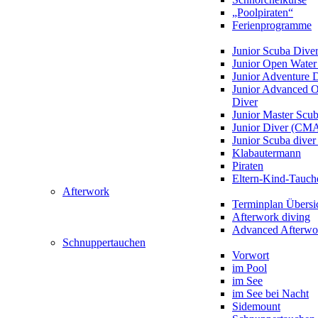
„Poolpiraten“
Ferienprogramme
Junior Scuba Dive
Junior Open Water
Junior Adventure 
Junior Advanced 
Diver
Junior Master Scu
Junior Diver (CM
Junior Scuba div
Klabautermann
Piraten
Eltern-Kind-Tauch
Afterwork
Terminplan Übersi
Afterwork diving
Advanced Afterwo
Schnuppertauchen
Vorwort
im Pool
im See
im See bei Nacht
Sidemount