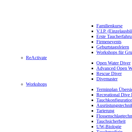
Familienkurse
V.I.P. (Einzelausbi
Erste Taucherfahr
Firmenevents
Geburtstagsfeiern
Workshops für Gr
ReActivate
Open Water Diver
Advanced Open Wa
Rescue Diver
Divemaster
Workshops
Terminplan Übersi
Recreational Dive 
Tauchkonfiguratio
Ausrüstungstechni
Tarierung
Flossenschlagtech
Tauchsicherheit
UW-Biologie
Tauchmedizin