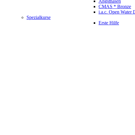
Angsthasen
CMAS * Bronze
i.a.c. Open Water 
Spezialkurse
Erste Hilfe