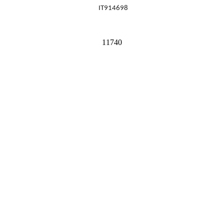
IT914698
11740