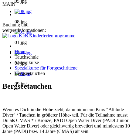
05.jpg
MAIN
08.jpg
Buchung und
weitere Informationen:
01.jpg
Home
Tauchschule
Spezialkurse
04.jpg
Spezialkurse für Fortgeschrittene
Bergseetauchen
09.jpg
Bergseetauchen
Wenn es Dich in die Höhe zieht, dann nimm am Kurs "Altitude
Diver" / Tauchen in größerer Höhe- teil. Für die Teilnahme musst
Du als CMAS * / Bronze; PADI Open Water Diver (PADI Junior
Open Water Diver) oder gleichwertig brevetiert und mindestens 10
Jahre (PADI) bzw. 14 Jahre (CMAS) alt sein.