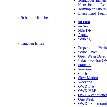
Schnuppertauchen 
Menschen mit Beh
Terminplan Übersi
Eltern-Kind-Tauch
Schnorcheltauchen
im Pool
im See
Skin Diver
Apnoe
Scubing
Tauchen lernen
Preparation - Vorb
Scuba Diver
Open Water Diver
Urlaubsversion 
Standard
Premium
Crash
Slow Motion
Weekend
OWD Flat
OWD V.I.P.
OWD - Variatione
One Week
OWD - Sidemount