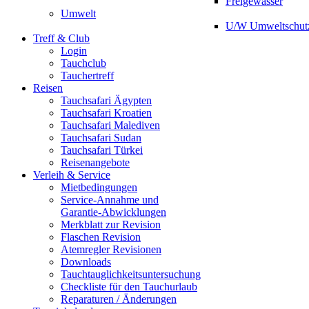
Freigewässer
Umwelt
U/W Umweltschut
Treff & Club
Login
Tauchclub
Tauchertreff
Reisen
Tauchsafari Ägypten
Tauchsafari Kroatien
Tauchsafari Malediven
Tauchsafari Sudan
Tauchsafari Türkei
Reisenangebote
Verleih & Service
Mietbedingungen
Service-Annahme und
Garantie-Abwicklungen
Merkblatt zur Revision
Flaschen Revision
Atemregler Revisionen
Downloads
Tauchtauglichkeitsuntersuchung
Checkliste für den Tauchurlaub
Reparaturen / Änderungen