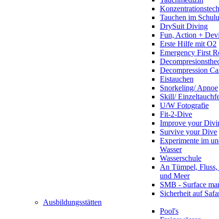
Konzentrationstec
Tauchen im Schulun
DrySuit Diving
Fun, Action + Devi
Erste Hilfe mit O2
Emergency First R
Decompresionstheo
Decompression Ca
Eistauchen
Snorkeling/ Apnoe
Skill/ Einzeltauchf
U/W Fotografie
Fit-2-Dive
Improve your Divi
Survive your Dive
Experimente im un
Wasser
Wasserschule
An Tümpel, Fluss,
und Meer
SMB - Surface ma
Sicherheit auf Safa
Ausbildungsstätten
Pool's