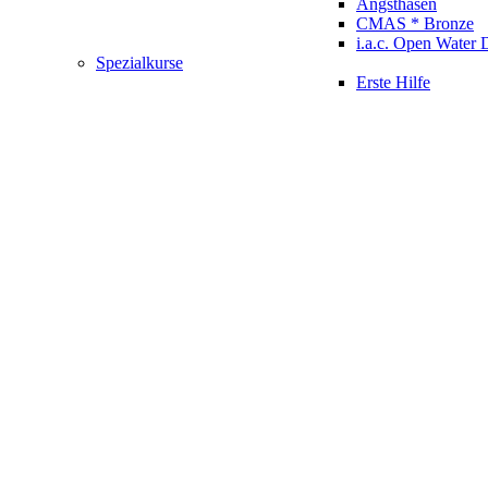
Angsthasen
CMAS * Bronze
i.a.c. Open Water 
Spezialkurse
Erste Hilfe