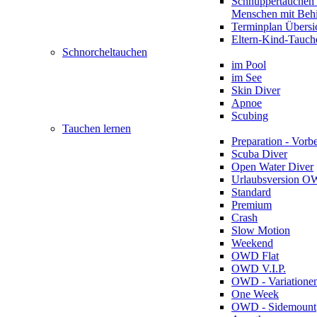
Schnuppertauchen 
Menschen mit Beh
Terminplan Übersi
Eltern-Kind-Tauch
Schnorcheltauchen
im Pool
im See
Skin Diver
Apnoe
Scubing
Tauchen lernen
Preparation - Vorb
Scuba Diver
Open Water Diver
Urlaubsversion 
Standard
Premium
Crash
Slow Motion
Weekend
OWD Flat
OWD V.I.P.
OWD - Variatione
One Week
OWD - Sidemount