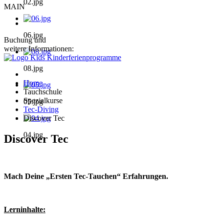
02.jpg
MAIN
06.jpg
Buchung und
weitere Informationen:
08.jpg
Home
Tauchschule
Spezialkurse
05.jpg
Tec-Diving
Discover Tec
04.jpg
Discover Tec
Mach Deine „Ersten Tec-Tauchen“ Erfahrungen.
Lerninhalte: