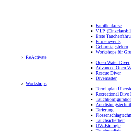
Familienkurse
V.I.P. (Einzelausbi
Erste Taucherfahr
Firmenevents
Geburtstagsfeiern
Workshops für Gr
ReActivate
Open Water Diver
Advanced Open Wa
Rescue Diver
Divemaster
Workshops
Terminplan Übersi
Recreational Dive 
Tauchkonfiguratio
Ausrüstungstechni
Tarierung
Flossenschlagtech
Tauchsicherheit
UW-Biologie
Tauchmedizin