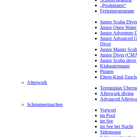
„Poolpiraten“
Ferienprogramme
Junior Scuba Dive
Junior Open Water
Junior Adventure 
Junior Advanced 
Diver
Junior Master Scu
Junior Diver (CM
Junior Scuba div
Klabautermann
Piraten
Eltern-Kind-Tauch
Afterwork
Terminplan Übersi
Afterwork diving
Advanced Afterwo
Schnuppertauchen
Vorwort
im Pool
im See
im See bei Nacht
Sidemount