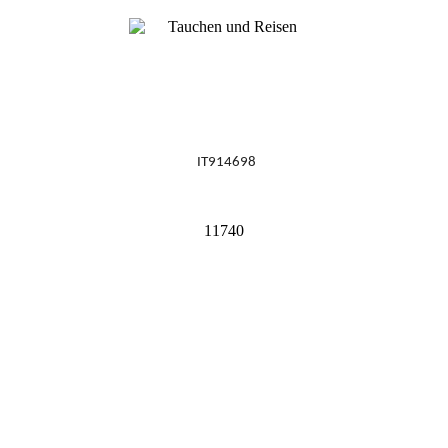
IT914698
11740