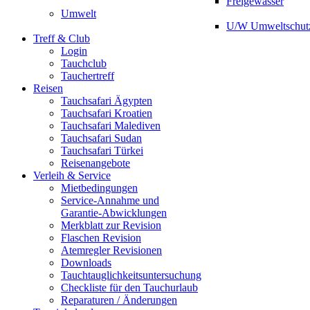
Freigewässer
Umwelt
U/W Umweltschut
Treff & Club
Login
Tauchclub
Tauchertreff
Reisen
Tauchsafari Ägypten
Tauchsafari Kroatien
Tauchsafari Malediven
Tauchsafari Sudan
Tauchsafari Türkei
Reisenangebote
Verleih & Service
Mietbedingungen
Service-Annahme und
Garantie-Abwicklungen
Merkblatt zur Revision
Flaschen Revision
Atemregler Revisionen
Downloads
Tauchtauglichkeitsuntersuchung
Checkliste für den Tauchurlaub
Reparaturen / Änderungen