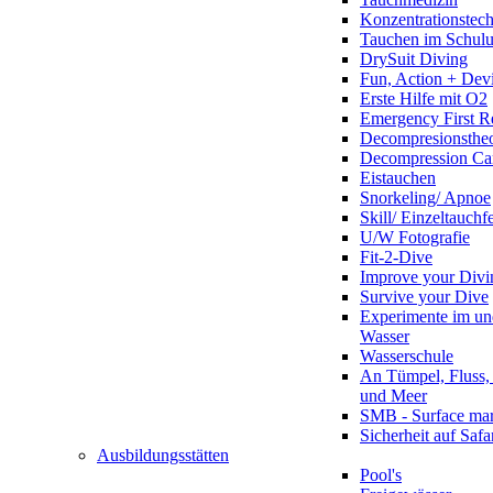
Konzentrationstec
Tauchen im Schulun
DrySuit Diving
Fun, Action + Devi
Erste Hilfe mit O2
Emergency First R
Decompresionstheo
Decompression Ca
Eistauchen
Snorkeling/ Apnoe
Skill/ Einzeltauchf
U/W Fotografie
Fit-2-Dive
Improve your Divi
Survive your Dive
Experimente im un
Wasser
Wasserschule
An Tümpel, Fluss,
und Meer
SMB - Surface ma
Sicherheit auf Safa
Ausbildungsstätten
Pool's