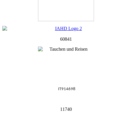
60841
IT914698
11740