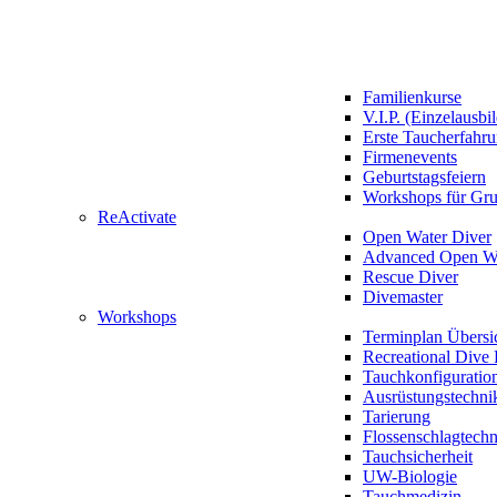
Familienkurse
V.I.P. (Einzelausbi
Erste Taucherfahr
Firmenevents
Geburtstagsfeiern
Workshops für Gr
ReActivate
Open Water Diver
Advanced Open Wa
Rescue Diver
Divemaster
Workshops
Terminplan Übersi
Recreational Dive 
Tauchkonfiguratio
Ausrüstungstechni
Tarierung
Flossenschlagtech
Tauchsicherheit
UW-Biologie
Tauchmedizin