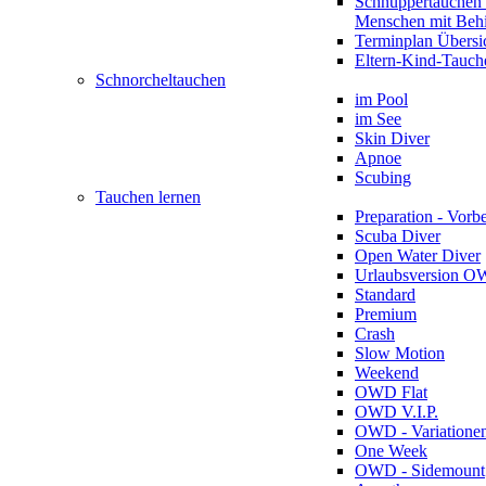
Schnuppertauchen 
Menschen mit Beh
Terminplan Übersi
Eltern-Kind-Tauch
Schnorcheltauchen
im Pool
im See
Skin Diver
Apnoe
Scubing
Tauchen lernen
Preparation - Vorb
Scuba Diver
Open Water Diver
Urlaubsversion 
Standard
Premium
Crash
Slow Motion
Weekend
OWD Flat
OWD V.I.P.
OWD - Variatione
One Week
OWD - Sidemount