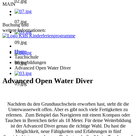
02.jpg
MAIN
07.jpg
Buchung und
weitere Informationen:
09.jpg
Home
Tauchschule
Weiterbildungen
06.jpg
Advanced Open Water Diver
Advanced Open Water Diver
03.jpg
Nachdem du den Grundtauchschein erworben hast, steht dir die
Unterwasserwelt offen. Aber es gibt noch viele Fertigkeiten zu
erlernen. Zum Beispiel das Navigieren mit einem Kompass oder
Tauchen in Bereichen tiefer als 18 Meter. Für deine Weiterbildung
ist der Advanced Diver genau die richtige Wahl. Du hast die
Möglichkeit, neue Fähigkeiten und Erfahrungen in fünf