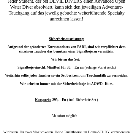
Jeder Student, der bei DEVIL DIVERS einen Advanced Open
Water Diver absolviert, kann sich den jeweiligen Adventure-
Tauchgang auf das jeweilg gebuchte weiterführende Specialty
anrechnen lassen!
Sicherheitsausrüstung:
Aufgrund der geänderten Kursstandarts von PADI, sind wir verpflichtet dem
einzelnen Taucher das benutzen einer Signalboje zu vermitteln.
Wir bieten das Set:
Signalboje einschl. MiniReel für 35,-- Eu an
(solange Vorrat reicht)
Weiterhin sollte
jeder Taucher
so ein Set besitzen, um Tauchunfälle zu vermeiden.
Wir arbeiten immer mit der Sicherheitsboje im AOWD- Kurs.
Kurspreis:
295,-- Eu
( incl
SicherheitsSet )
Ab sofort möglich.....
Wir bieten Dir zwei Möglichkeiten, Deine Tauchtheorie, im Home-STUDY vorzubereiten