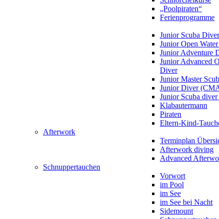
„Poolpiraten“
Ferienprogramme
Junior Scuba Dive
Junior Open Water
Junior Adventure 
Junior Advanced 
Diver
Junior Master Scu
Junior Diver (CM
Junior Scuba div
Klabautermann
Piraten
Eltern-Kind-Tauch
Afterwork
Terminplan Übersi
Afterwork diving
Advanced Afterwo
Schnuppertauchen
Vorwort
im Pool
im See
im See bei Nacht
Sidemount