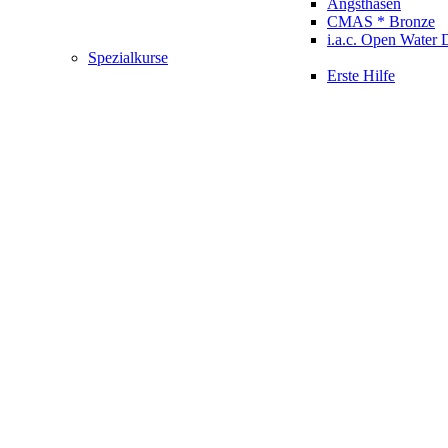
Angsthasen
CMAS * Bronze
i.a.c. Open Water 
Spezialkurse
Erste Hilfe