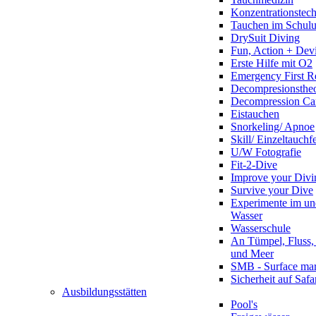
Konzentrationstec
Tauchen im Schulun
DrySuit Diving
Fun, Action + Devi
Erste Hilfe mit O2
Emergency First R
Decompresionstheo
Decompression Ca
Eistauchen
Snorkeling/ Apnoe
Skill/ Einzeltauchf
U/W Fotografie
Fit-2-Dive
Improve your Divi
Survive your Dive
Experimente im un
Wasser
Wasserschule
An Tümpel, Fluss,
und Meer
SMB - Surface ma
Sicherheit auf Safa
Ausbildungsstätten
Pool's