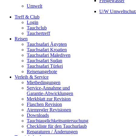
Freigewässer
Umwelt
U/W Umweltschut
Treff & Club
Login
Tauchclub
Tauchertreff
Reisen
Tauchsafari Ägypten
Tauchsafari Kroatien
Tauchsafari Malediven
Tauchsafari Sudan
Tauchsafari Türkei
Reisenangebote
Verleih & Service
Mietbedingungen
Service-Annahme und
Garantie-Abwicklungen
Merkblatt zur Revision
Flaschen Revision
Atemregler Revisionen
Downloads
Tauchtauglichkeitsuntersuchung
Checkliste für den Tauchurlaub
Reparaturen / Änderungen