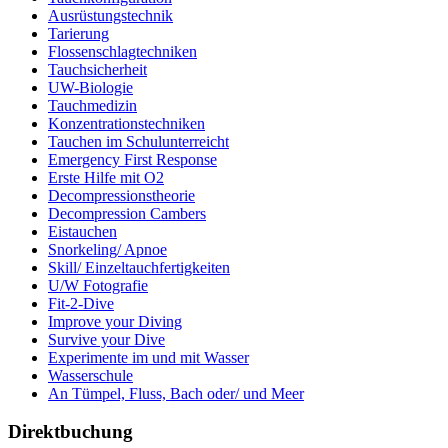
Ausrüstungstechnik
Tarierung
Flossenschlagtechniken
Tauchsicherheit
UW-Biologie
Tauchmedizin
Konzentrationstechniken
Tauchen im Schulunterreicht
Emergency First Response
Erste Hilfe mit O2
Decompressionstheorie
Decompression Cambers
Eistauchen
Snorkeling/ Apnoe
Skill/ Einzeltauchfertigkeiten
U/W Fotografie
Fit-2-Dive
Improve your Diving
Survive your Dive
Experimente im und mit Wasser
Wasserschule
An Tümpel, Fluss, Bach oder/ und Meer
Direktbuchung