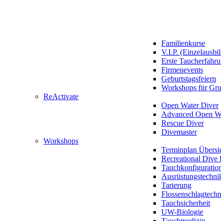
Familienkurse
V.I.P. (Einzelausbi
Erste Taucherfahr
Firmenevents
Geburtstagsfeiern
Workshops für Gr
ReActivate
Open Water Diver
Advanced Open Wa
Rescue Diver
Divemaster
Workshops
Terminplan Übersi
Recreational Dive 
Tauchkonfiguratio
Ausrüstungstechni
Tarierung
Flossenschlagtech
Tauchsicherheit
UW-Biologie
Tauchmedizin