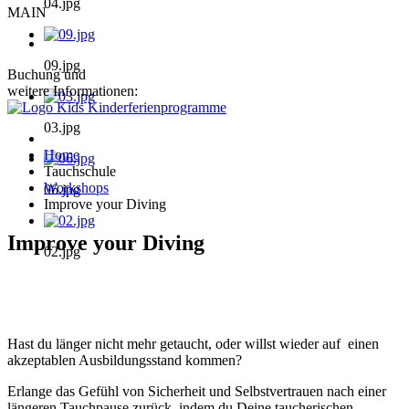
04.jpg
MAIN
09.jpg
Buchung und
weitere Informationen:
03.jpg
Home
Tauchschule
Workshops
06.jpg
Improve your Diving
Improve your Diving
02.jpg
Hast du länger nicht mehr getaucht, oder willst wieder auf einen
akzeptablen Ausbildungsstand kommen?
Erlange das Gefühl von Sicherheit und Selbstvertrauen nach einer
längeren Tauchpause zurück, indem du Deine taucherischen