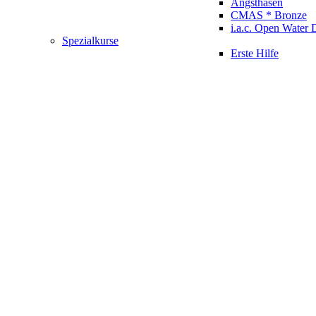
Angsthasen
CMAS * Bronze
i.a.c. Open Water 
Spezialkurse
Erste Hilfe