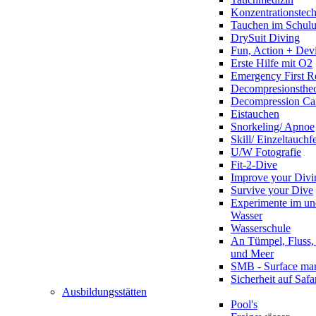
Konzentrationstec
Tauchen im Schulun
DrySuit Diving
Fun, Action + Devi
Erste Hilfe mit O2
Emergency First R
Decompresionstheo
Decompression Ca
Eistauchen
Snorkeling/ Apnoe
Skill/ Einzeltauchf
U/W Fotografie
Fit-2-Dive
Improve your Divi
Survive your Dive
Experimente im un
Wasser
Wasserschule
An Tümpel, Fluss,
und Meer
SMB - Surface ma
Sicherheit auf Safa
Ausbildungsstätten
Pool's