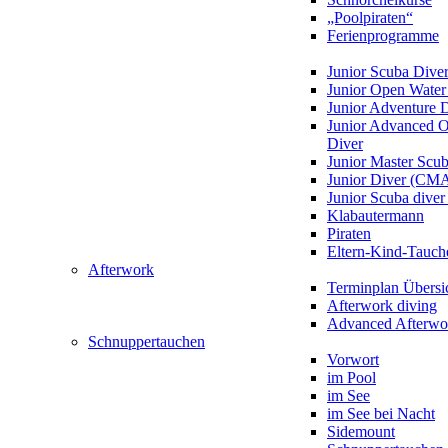
„Poolpiraten“
Ferienprogramme
Junior Scuba Dive
Junior Open Water
Junior Adventure 
Junior Advanced 
Diver
Junior Master Scu
Junior Diver (CM
Junior Scuba div
Klabautermann
Piraten
Eltern-Kind-Tauch
Afterwork
Terminplan Übersi
Afterwork diving
Advanced Afterwo
Schnuppertauchen
Vorwort
im Pool
im See
im See bei Nacht
Sidemount