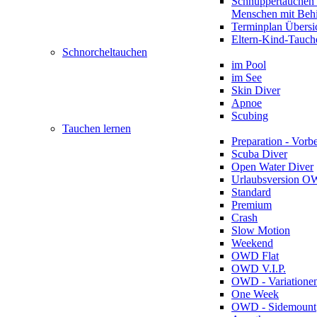
Schnuppertauchen 
Menschen mit Beh
Terminplan Übersi
Eltern-Kind-Tauch
Schnorcheltauchen
im Pool
im See
Skin Diver
Apnoe
Scubing
Tauchen lernen
Preparation - Vorb
Scuba Diver
Open Water Diver
Urlaubsversion 
Standard
Premium
Crash
Slow Motion
Weekend
OWD Flat
OWD V.I.P.
OWD - Variatione
One Week
OWD - Sidemount