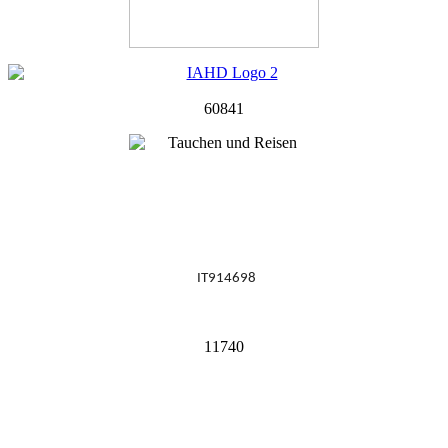
60841
IT914698
11740