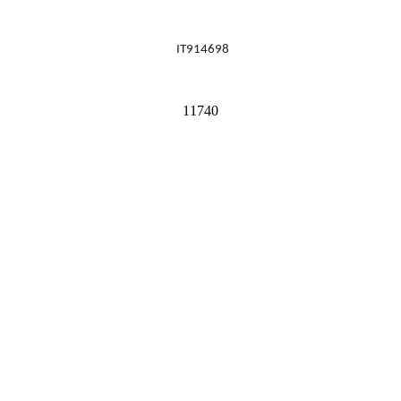
IT914698
11740