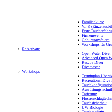
Familienkurse
V.I.P. (Einzelausbi
Erste Taucherfahr
Firmenevents
Geburtstagsfeiern
Workshops für Gr
ReActivate
Open Water Diver
Advanced Open Wa
Rescue Diver
Divemaster
Workshops
Terminplan Übersi
Recreational Dive 
Tauchkonfiguratio
Ausrüstungstechni
Tarierung
Flossenschlagtech
Tauchsicherheit
UW-Biologie
Tauchmedizin