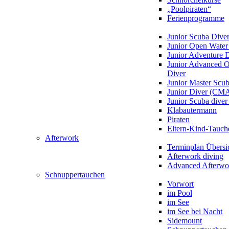
„Poolpiraten“
Ferienprogramme
Junior Scuba Dive
Junior Open Water
Junior Adventure 
Junior Advanced 
Diver
Junior Master Scu
Junior Diver (CM
Junior Scuba div
Klabautermann
Piraten
Eltern-Kind-Tauch
Afterwork
Terminplan Übersi
Afterwork diving
Advanced Afterwo
Schnuppertauchen
Vorwort
im Pool
im See
im See bei Nacht
Sidemount