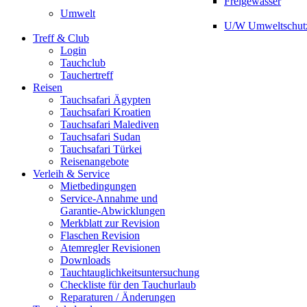
Freigewässer
Umwelt
U/W Umweltschut
Treff & Club
Login
Tauchclub
Tauchertreff
Reisen
Tauchsafari Ägypten
Tauchsafari Kroatien
Tauchsafari Malediven
Tauchsafari Sudan
Tauchsafari Türkei
Reisenangebote
Verleih & Service
Mietbedingungen
Service-Annahme und
Garantie-Abwicklungen
Merkblatt zur Revision
Flaschen Revision
Atemregler Revisionen
Downloads
Tauchtauglichkeitsuntersuchung
Checkliste für den Tauchurlaub
Reparaturen / Änderungen