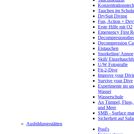
Konzentrationstec
Tauchen im Schulun
DrySuit Diving
Fun, Action + Devi
Erste Hilfe mit O2
Emergency First R
Decompresionstheo
Decompression Ca
Eistauchen
Snorkeling/ Apnoe
Skill/ Einzeltauchf
U/W Fotografie
Fit-2-Dive
Improve your Divi
Survive your Dive
Experimente im un
Wasser
Wasserschule
An Tümpel, Fluss,
und Meer
SMB - Surface ma
Sicherheit auf Safa
Ausbildungsstätten
Pool's