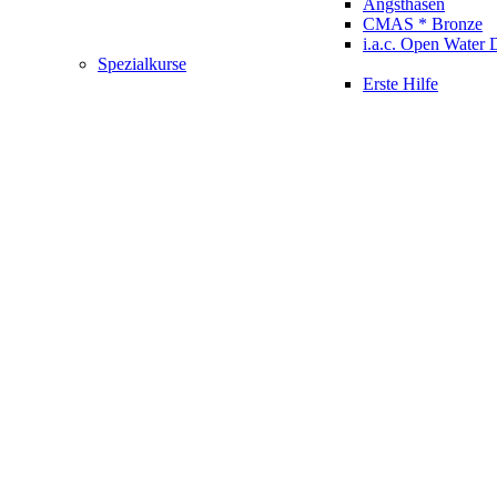
Angsthasen
CMAS * Bronze
i.a.c. Open Water 
Spezialkurse
Erste Hilfe