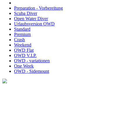
Preparation - Vorbereitung
Scuba Diver
Open Water Diver
Urlaubsversion OWD
Standard
Premium
Crash
Weekend
OWD Flat
OWD V.I.P.
OWD - variationen
One Week
OWD - Sidemount