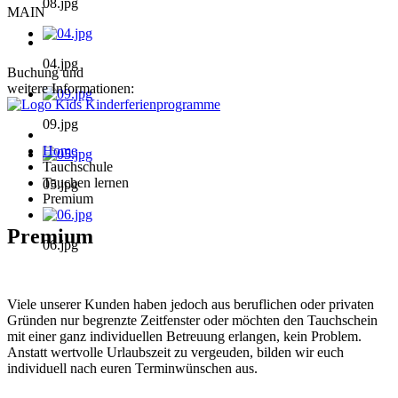
08.jpg
MAIN
04.jpg
Buchung und
weitere Informationen:
09.jpg
Home
Tauchschule
Tauchen lernen
05.jpg
Premium
Premium
06.jpg
Viele unserer Kunden haben jedoch aus beruflichen oder privaten
Gründen nur begrenzte Zeitfenster oder möchten den Tauchschein
mit einer ganz individuellen Betreuung erlangen, kein Problem.
Anstatt wertvolle Urlaubszeit zu vergeuden, bilden wir euch
individuell nach euren Terminwünschen aus.