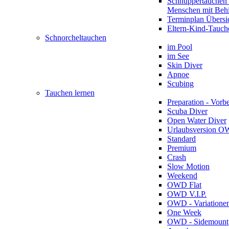
Schnuppertauchen 
Menschen mit Beh
Terminplan Übersi
Eltern-Kind-Tauch
Schnorcheltauchen
im Pool
im See
Skin Diver
Apnoe
Scubing
Tauchen lernen
Preparation - Vorb
Scuba Diver
Open Water Diver
Urlaubsversion 
Standard
Premium
Crash
Slow Motion
Weekend
OWD Flat
OWD V.I.P.
OWD - Variatione
One Week
OWD - Sidemount