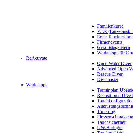
Familienkurse
V.I.P. (Einzelausbi
Erste Taucherfahr
Firmenevents
Geburtstagsfeiern
Workshops für Gr
ReActivate
Open Water Diver
Advanced Open Wa
Rescue Diver
Divemaster
Workshops
Terminplan Übersi
Recreational Dive 
Tauchkonfiguratio
Ausrüstungstechni
Tarierung
Flossenschlagtech
Tauchsicherheit
UW-Biologie
Tauchmedizin