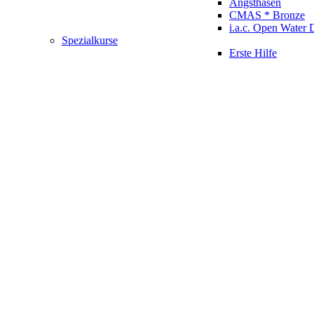
Angsthasen
CMAS * Bronze
i.a.c. Open Water 
Spezialkurse
Erste Hilfe