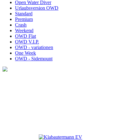
Open Water Diver
Urlaubsversion OWD
Standard
Premium
Crash
Weekend
OWD Flat
OWD V.I.P.
OWD - variationen
One Week
OWD - Sidemount