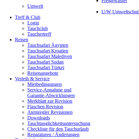
Freigewässer
Umwelt
U/W Umweltschut
Treff & Club
Login
Tauchclub
Tauchertreff
Reisen
Tauchsafari Ägypten
Tauchsafari Kroatien
Tauchsafari Malediven
Tauchsafari Sudan
Tauchsafari Türkei
Reisenangebote
Verleih & Service
Mietbedingungen
Service-Annahme und
Garantie-Abwicklungen
Merkblatt zur Revision
Flaschen Revision
Atemregler Revisionen
Downloads
Tauchtauglichkeitsuntersuchung
Checkliste für den Tauchurlaub
Reparaturen / Änderungen