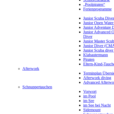
„Poolpiraten“
Ferienprogramme
Junior Scuba Dive
Junior Open Water
Junior Adventure 
Junior Advanced 
Diver
Junior Master Scu
Junior Diver (CM
Junior Scuba div
Klabautermann
Piraten
Eltern-Kind-Tauch
Afterwork
Terminplan Übersi
Afterwork diving
Advanced Afterwo
Schnuppertauchen
Vorwort
im Pool
im See
im See bei Nacht
Sidemount