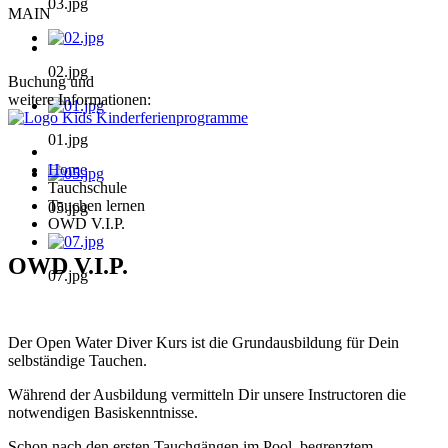
03.jpg
MAIN
02.jpg
Buchung und
weitere Informationen:
01.jpg
Home
Tauchschule
Tauchen lernen
05.jpg
OWD V.I.P.
OWD V.I.P.
07.jpg
Der Open Water Diver Kurs ist die Grundausbildung für Dein
selbständige Tauchen.
Während der Ausbildung vermitteln Dir unsere Instructoren die
notwendigen Basiskenntnisse.
Schon nach den ersten Tauchgängen im Pool, begrenztem