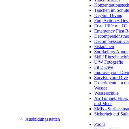
Konzentrationstec
Tauchen im Schulun
DrySuit Diving
Fun, Action + Devi
Erste Hilfe mit O2
Emergency First R
Decompresionstheo
Decompression Ca
Eistauchen
Snorkeling/ Apnoe
Skill/ Einzeltauchf
U/W Fotografie
Fit-2-Dive
Improve your Divi
Survive your Dive
Experimente im un
Wasser
Wasserschule
An Tümpel, Fluss,
und Meer
SMB - Surface ma
Sicherheit auf Safa
Ausbildungsstätten
Pool's