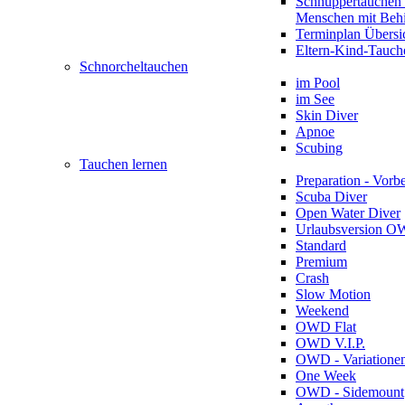
Schnuppertauchen 
Menschen mit Beh
Terminplan Übersi
Eltern-Kind-Tauch
Schnorcheltauchen
im Pool
im See
Skin Diver
Apnoe
Scubing
Tauchen lernen
Preparation - Vorb
Scuba Diver
Open Water Diver
Urlaubsversion 
Standard
Premium
Crash
Slow Motion
Weekend
OWD Flat
OWD V.I.P.
OWD - Variatione
One Week
OWD - Sidemount