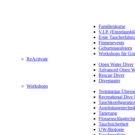
Familienkurse
V.I.P. (Einzelausbi
Erste Taucherfahr
Firmenevents
Geburtstagsfeiern
Workshops für Gr
ReActivate
Open Water Diver
Advanced Open Wa
Rescue Diver
Divemaster
Workshops
Terminplan Übersi
Recreational Dive 
Tauchkonfiguratio
Ausrüstungstechni
Tarierung
Flossenschlagtech
Tauchsicherheit
UW-Biologie
Tauchmedizin