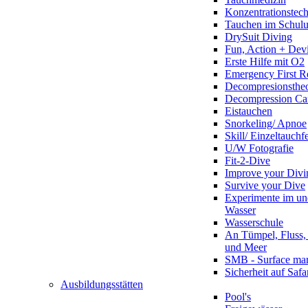
Konzentrationstec
Tauchen im Schulun
DrySuit Diving
Fun, Action + Devi
Erste Hilfe mit O2
Emergency First R
Decompresionstheo
Decompression Ca
Eistauchen
Snorkeling/ Apnoe
Skill/ Einzeltauchf
U/W Fotografie
Fit-2-Dive
Improve your Divi
Survive your Dive
Experimente im un
Wasser
Wasserschule
An Tümpel, Fluss,
und Meer
SMB - Surface ma
Sicherheit auf Safa
Ausbildungsstätten
Pool's