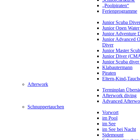
„Poolpiraten“
Ferienprogramme
Junior Scuba Dive
Junior Open Water
Junior Adventure 
Junior Advanced 
Diver
Junior Master Scu
Junior Diver (CM
Junior Scuba div
Klabautermann
Piraten
Eltern-Kind-Tauch
Afterwork
Terminplan Übersi
Afterwork diving
Advanced Afterwo
Schnuppertauchen
Vorwort
im Pool
im See
im See bei Nacht
Sidemount