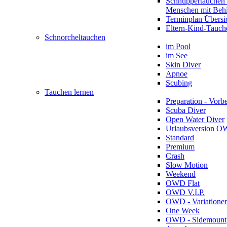
Schnuppertauchen 
Menschen mit Beh
Terminplan Übersi
Eltern-Kind-Tauch
Schnorcheltauchen
im Pool
im See
Skin Diver
Apnoe
Scubing
Tauchen lernen
Preparation - Vorb
Scuba Diver
Open Water Diver
Urlaubsversion 
Standard
Premium
Crash
Slow Motion
Weekend
OWD Flat
OWD V.I.P.
OWD - Variatione
One Week
OWD - Sidemount