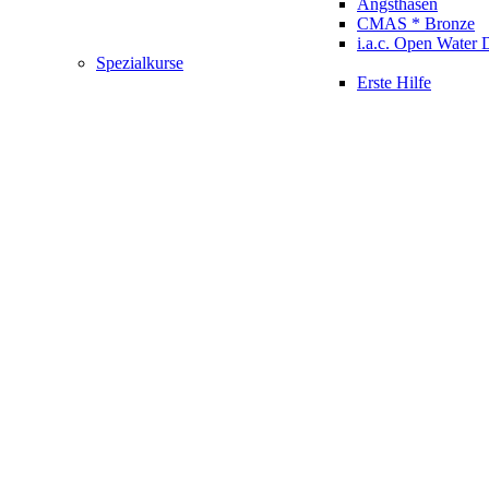
Angsthasen
CMAS * Bronze
i.a.c. Open Water 
Spezialkurse
Erste Hilfe