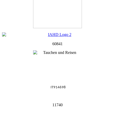
60841
IT914698
11740