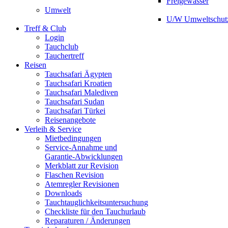
Freigewässer
Umwelt
U/W Umweltschut
Treff & Club
Login
Tauchclub
Tauchertreff
Reisen
Tauchsafari Ägypten
Tauchsafari Kroatien
Tauchsafari Malediven
Tauchsafari Sudan
Tauchsafari Türkei
Reisenangebote
Verleih & Service
Mietbedingungen
Service-Annahme und
Garantie-Abwicklungen
Merkblatt zur Revision
Flaschen Revision
Atemregler Revisionen
Downloads
Tauchtauglichkeitsuntersuchung
Checkliste für den Tauchurlaub
Reparaturen / Änderungen