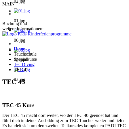
02.jpg
MAIN
01.jpg
Buchung und
weitere Informationen:
06.jpg
Home
Tauchschule
Spezialkurse
08.jpg
Tec-Diving
TEC 45
03.jpg
TEC 45
TEC 45 Kurs
Der TEC 45 macht dort weiter, wo der TEC 40 geendet hat und
führt dich in deiner Ausbildung zum TEC Taucher weiter und tiefer.
Es handelt sich um den zweiten Teilkurs des kompletten PADI TEC