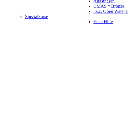
Angsthasen
CMAS * Bronze
i.a.c. Open Water 
Spezialkurse
Erste Hilfe