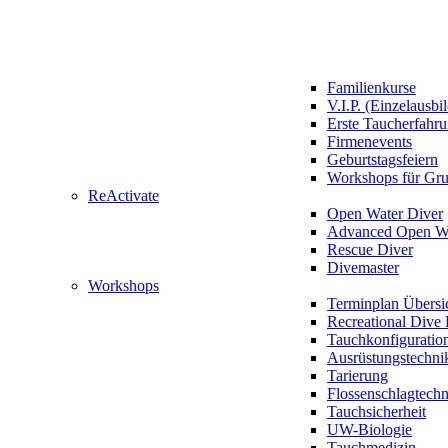
Familienkurse
V.I.P. (Einzelausbi
Erste Taucherfahr
Firmenevents
Geburtstagsfeiern
Workshops für Gr
ReActivate
Open Water Diver
Advanced Open Wa
Rescue Diver
Divemaster
Workshops
Terminplan Übersi
Recreational Dive 
Tauchkonfiguratio
Ausrüstungstechni
Tarierung
Flossenschlagtech
Tauchsicherheit
UW-Biologie
Tauchmedizin