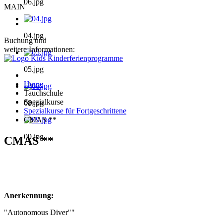
06.jpg
MAIN
04.jpg
Buchung und
weitere Informationen:
05.jpg
Home
Tauchschule
Spezialkurse
08.jpg
Spezialkurse für Fortgeschrittene
CMAS **
09.jpg
CMAS **
Anerkennung:
"Autonomous Diver""