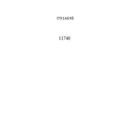
IT914698
11740