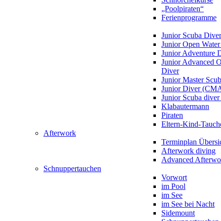
„Poolpiraten“
Ferienprogramme
Junior Scuba Dive
Junior Open Water
Junior Adventure 
Junior Advanced 
Diver
Junior Master Scu
Junior Diver (CM
Junior Scuba div
Klabautermann
Piraten
Eltern-Kind-Tauch
Afterwork
Terminplan Übersi
Afterwork diving
Advanced Afterwo
Schnuppertauchen
Vorwort
im Pool
im See
im See bei Nacht
Sidemount