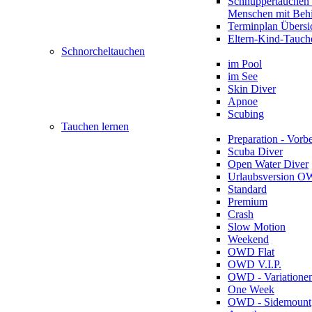
Schnuppertauchen 
Menschen mit Beh
Terminplan Übersi
Eltern-Kind-Tauch
Schnorcheltauchen
im Pool
im See
Skin Diver
Apnoe
Scubing
Tauchen lernen
Preparation - Vorb
Scuba Diver
Open Water Diver
Urlaubsversion 
Standard
Premium
Crash
Slow Motion
Weekend
OWD Flat
OWD V.I.P.
OWD - Variatione
One Week
OWD - Sidemount