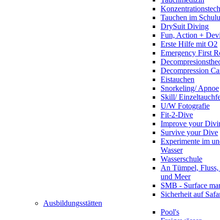
Konzentrationstec
Tauchen im Schulun
DrySuit Diving
Fun, Action + Devi
Erste Hilfe mit O2
Emergency First R
Decompresionstheo
Decompression Ca
Eistauchen
Snorkeling/ Apnoe
Skill/ Einzeltauchf
U/W Fotografie
Fit-2-Dive
Improve your Divi
Survive your Dive
Experimente im un
Wasser
Wasserschule
An Tümpel, Fluss,
und Meer
SMB - Surface ma
Sicherheit auf Safa
Ausbildungsstätten
Pool's