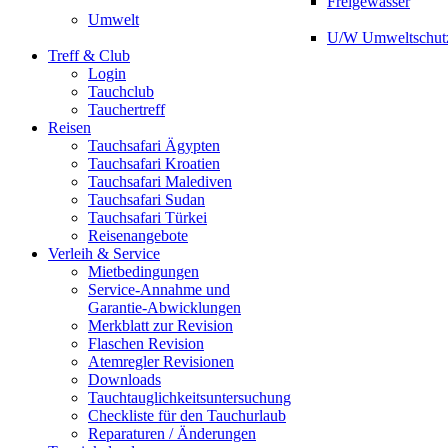
Freigewässer
Umwelt
U/W Umweltschut
Treff & Club
Login
Tauchclub
Tauchertreff
Reisen
Tauchsafari Ägypten
Tauchsafari Kroatien
Tauchsafari Malediven
Tauchsafari Sudan
Tauchsafari Türkei
Reisenangebote
Verleih & Service
Mietbedingungen
Service-Annahme und
Garantie-Abwicklungen
Merkblatt zur Revision
Flaschen Revision
Atemregler Revisionen
Downloads
Tauchtauglichkeitsuntersuchung
Checkliste für den Tauchurlaub
Reparaturen / Änderungen