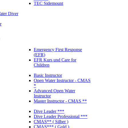
TEC Sidemount
ter Diver
r
Emergency First Response
(EFR)
EFR Kurs und Care for
Children
Basic Instructor
Open Water Instructor - CMAS
*
Advanced Open Water
Instructor
Master Instructor - CMAS **
Dive Leader ***
Dive Leader Professional ***
CMAS** ( Silber )
CMAS*** ( Gold )