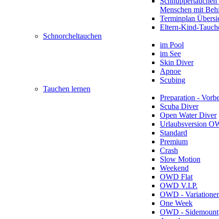
Schnuppertauchen 
Menschen mit Beh
Terminplan Übersi
Eltern-Kind-Tauch
Schnorcheltauchen
im Pool
im See
Skin Diver
Apnoe
Scubing
Tauchen lernen
Preparation - Vorb
Scuba Diver
Open Water Diver
Urlaubsversion 
Standard
Premium
Crash
Slow Motion
Weekend
OWD Flat
OWD V.I.P.
OWD - Variatione
One Week
OWD - Sidemount