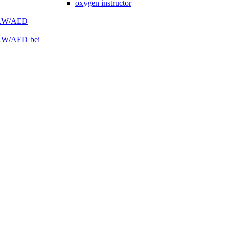
oxygen instructor
 HLW/AED
HLW/AED bei