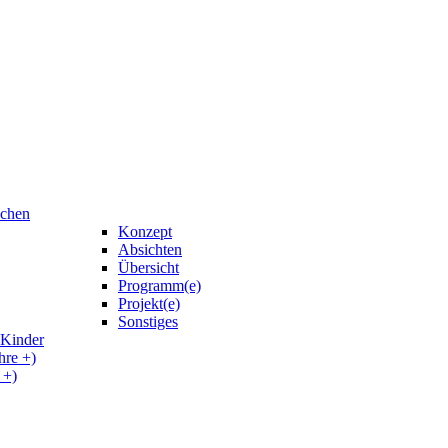
uchen
Konzept
Absichten
Übersicht
Programm(e)
Projekt(e)
Sonstiges
 Kinder
hre +)
 +)