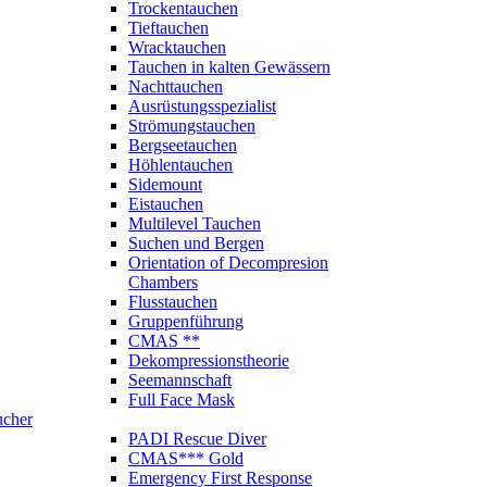
Trockentauchen
Tieftauchen
Wracktauchen
Tauchen in kalten Gewässern
Nachttauchen
Ausrüstungsspezialist
Strömungstauchen
Bergseetauchen
Höhlentauchen
Sidemount
Eistauchen
Multilevel Tauchen
Suchen und Bergen
Orientation of Decompresion
Chambers
Flusstauchen
Gruppenführung
CMAS **
Dekompressionstheorie
Seemannschaft
Full Face Mask
ucher
PADI Rescue Diver
CMAS*** Gold
Emergency First Response