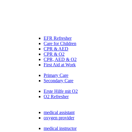
EFR Refresher
Care for Children
CPR & AED
CPR & O2
CPR, AED & O2
First Aid at Work
Primary Care
Secondary Care
Erste Hilfe mit O2
O2 Refresher
medical assistant
oxygen provider
medical instructor