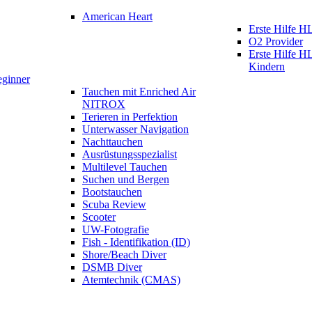
American Heart
Erste Hilfe
O2 Provider
Erste Hilfe 
Kindern
eginner
Tauchen mit Enriched Air
NITROX
Terieren in Perfektion
Unterwasser Navigation
Nachttauchen
Ausrüstungsspezialist
Multilevel Tauchen
Suchen und Bergen
Bootstauchen
Scuba Review
Scooter
UW-Fotografie
Fish - Identifikation (ID)
Shore/Beach Diver
DSMB Diver
Atemtechnik (CMAS)