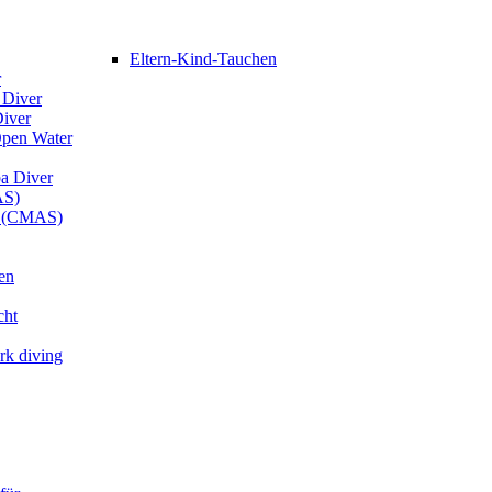
Eltern-Kind-Tauchen
r
 Diver
Diver
Open Water
ba Diver
AS)
er (CMAS)
en
cht
rk diving