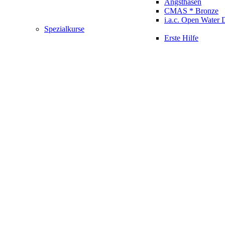
Angsthasen
CMAS * Bronze
i.a.c. Open Water 
Spezialkurse
Erste Hilfe