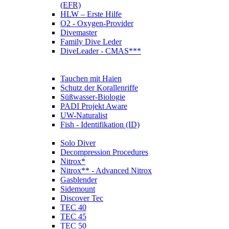
(EFR)
HLW – Erste Hilfe
O2 - Oxygen-Provider
Divemaster
Family Dive Leder
DiveLeader - CMAS***
Tauchen mit Haien
Schutz der Korallenriffe
Süßwasser-Biologie
PADI Projekt Aware
UW-Naturalist
Fish - Identifikation (ID)
Solo Diver
Decompression Procedures
Nitrox*
Nitrox** - Advanced Nitrox
Gasblender
Sidemount
Discover Tec
TEC 40
TEC 45
TEC 50