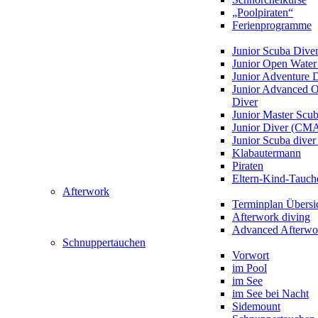
„Poolpiraten“
Ferienprogramme
Junior Scuba Dive
Junior Open Water
Junior Adventure 
Junior Advanced 
Diver
Junior Master Scu
Junior Diver (CM
Junior Scuba div
Klabautermann
Piraten
Eltern-Kind-Tauch
Afterwork
Terminplan Übersi
Afterwork diving
Advanced Afterwo
Schnuppertauchen
Vorwort
im Pool
im See
im See bei Nacht
Sidemount