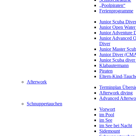
„Poolpiraten“
Ferienprogramme
Junior Scuba Dive
Junior Open Water
Junior Adventure 
Junior Advanced 
Diver
Junior Master Scu
Junior Diver (CM
Junior Scuba div
Klabautermann
Piraten
Eltern-Kind-Tauch
Afterwork
Terminplan Übersi
Afterwork diving
Advanced Afterwo
Schnuppertauchen
Vorwort
im Pool
im See
im See bei Nacht
Sidemount