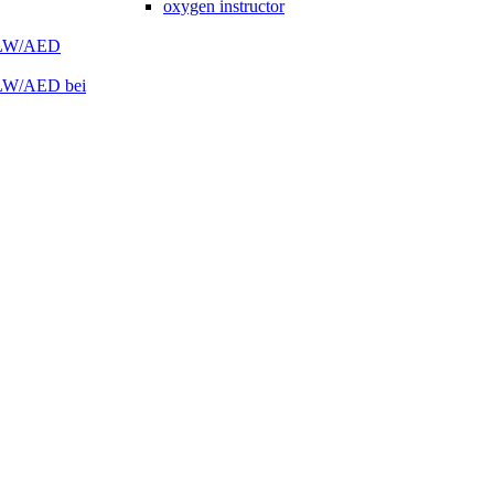
oxygen instructor
 HLW/AED
HLW/AED bei