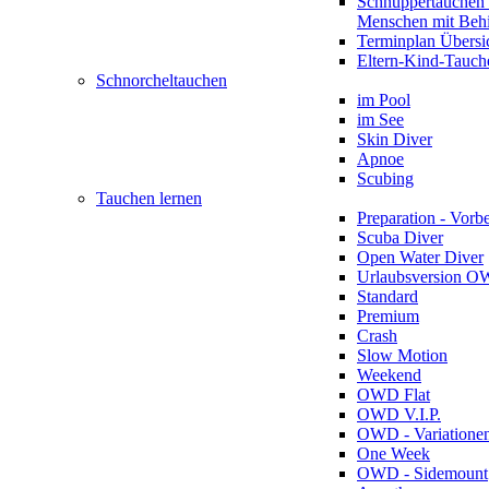
Schnuppertauchen 
Menschen mit Beh
Terminplan Übersi
Eltern-Kind-Tauch
Schnorcheltauchen
im Pool
im See
Skin Diver
Apnoe
Scubing
Tauchen lernen
Preparation - Vorb
Scuba Diver
Open Water Diver
Urlaubsversion 
Standard
Premium
Crash
Slow Motion
Weekend
OWD Flat
OWD V.I.P.
OWD - Variatione
One Week
OWD - Sidemount