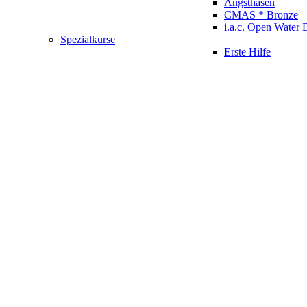
Angsthasen
CMAS * Bronze
i.a.c. Open Water 
Spezialkurse
Erste Hilfe