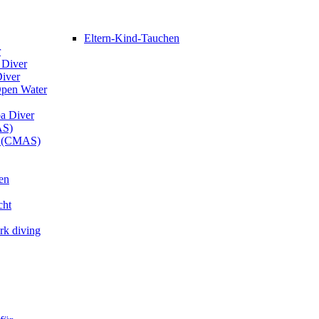
Eltern-Kind-Tauchen
r
 Diver
Diver
Open Water
ba Diver
AS)
er (CMAS)
en
cht
rk diving