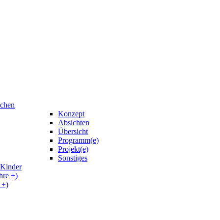
uchen
Konzept
Absichten
Übersicht
Programm(e)
Projekt(e)
Sonstiges
 Kinder
hre +)
 +)