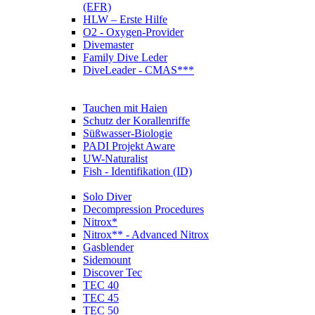
(EFR)
HLW – Erste Hilfe
O2 - Oxygen-Provider
Divemaster
Family Dive Leder
DiveLeader - CMAS***
Tauchen mit Haien
Schutz der Korallenriffe
Süßwasser-Biologie
PADI Projekt Aware
UW-Naturalist
Fish - Identifikation (ID)
Solo Diver
Decompression Procedures
Nitrox*
Nitrox** - Advanced Nitrox
Gasblender
Sidemount
Discover Tec
TEC 40
TEC 45
TEC 50