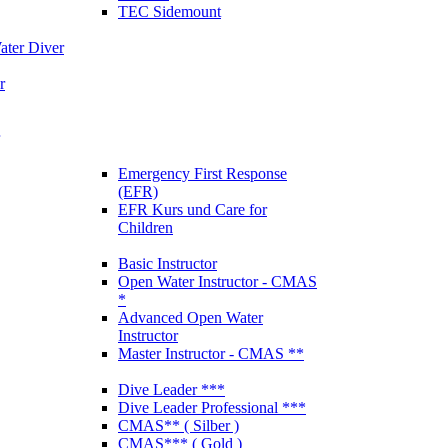
TEC Sidemount
ter Diver
r
Emergency First Response
(EFR)
EFR Kurs und Care for
Children
Basic Instructor
Open Water Instructor - CMAS
*
Advanced Open Water
Instructor
Master Instructor - CMAS **
Dive Leader ***
Dive Leader Professional ***
CMAS** ( Silber )
CMAS*** ( Gold )