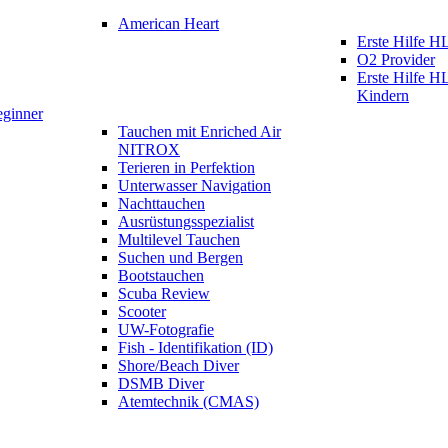
American Heart
Erste Hilfe
O2 Provider
Erste Hilfe 
Kindern
eginner
Tauchen mit Enriched Air
NITROX
Terieren in Perfektion
Unterwasser Navigation
Nachttauchen
Ausrüstungsspezialist
Multilevel Tauchen
Suchen und Bergen
Bootstauchen
Scuba Review
Scooter
UW-Fotografie
Fish - Identifikation (ID)
Shore/Beach Diver
DSMB Diver
Atemtechnik (CMAS)