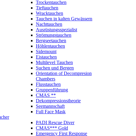
Trockentauchen
Tieftauchen
Wracktauchen
Tauchen in kalten Gewässern
Nachttauchen
Ausrüstungsspezialist
Strömungstauchen
Bergseetauchen
Höhlentauchen
Sidemount
Eistauchen
Multilevel Tauchen
Suchen und Bergen
Orientation of Decompresion
Chambers
Flusstauchen
Gruppenführung
CMAS **
Dekompressionstheorie
Seemannschaft
Full Face Mask
ucher
PADI Rescue Diver
CMAS*** Gold
Emergency First Response