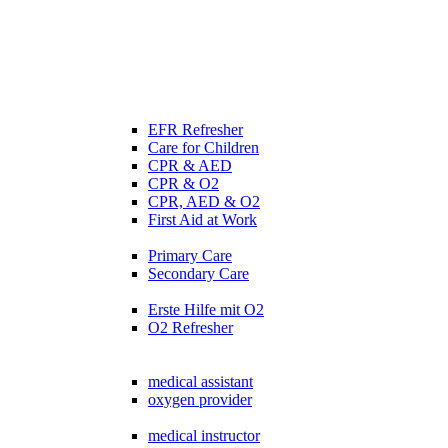
EFR Refresher
Care for Children
CPR & AED
CPR & O2
CPR, AED & O2
First Aid at Work
Primary Care
Secondary Care
Erste Hilfe mit O2
O2 Refresher
medical assistant
oxygen provider
medical instructor