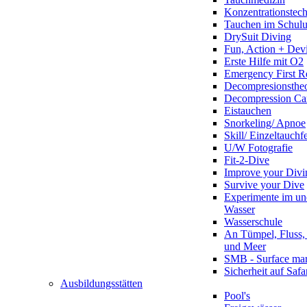
Konzentrationstec
Tauchen im Schulun
DrySuit Diving
Fun, Action + Devi
Erste Hilfe mit O2
Emergency First R
Decompresionstheo
Decompression Ca
Eistauchen
Snorkeling/ Apnoe
Skill/ Einzeltauchf
U/W Fotografie
Fit-2-Dive
Improve your Divi
Survive your Dive
Experimente im un
Wasser
Wasserschule
An Tümpel, Fluss,
und Meer
SMB - Surface ma
Sicherheit auf Safa
Ausbildungsstätten
Pool's