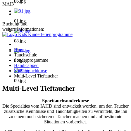
06.jpg
MAIN
01.jpg
Buchung und
weitere Informationen:
08.jpg
Home
Tauchschule
Sonderprogramme
07.jpg
Handicapped
Sondertauchkurse
Multi-Level Tieftaucher
09.jpg
Multi-Level Tieftaucher
Sporttauchsonderkurse
Die Specialties vom IAHD sind entwickelt worden, um den Taucher
zusätzliche Kenntnisse und Tauchfähigkeiten zu vermitteln, die ihn
zu einem noch sichereren Taucher machen und auf bestimmte
Situationen vorbereitet.