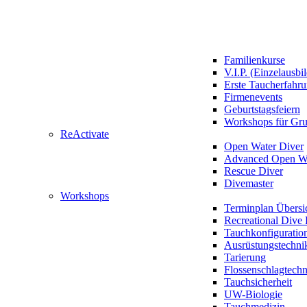
Familienkurse
V.I.P. (Einzelausbi
Erste Taucherfahr
Firmenevents
Geburtstagsfeiern
Workshops für Gr
ReActivate
Open Water Diver
Advanced Open Wa
Rescue Diver
Divemaster
Workshops
Terminplan Übersi
Recreational Dive 
Tauchkonfiguratio
Ausrüstungstechni
Tarierung
Flossenschlagtech
Tauchsicherheit
UW-Biologie
Tauchmedizin