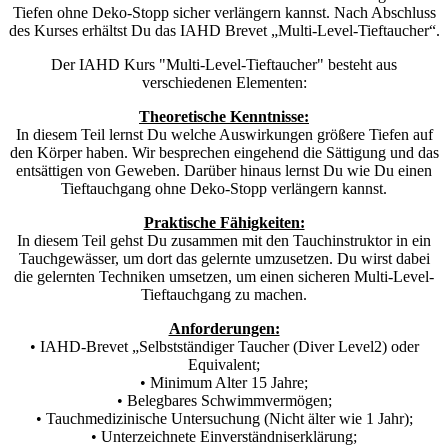
Tiefen ohne Deko-Stopp sicher verlängern kannst. Nach Abschluss
des Kurses erhältst Du das IAHD Brevet „Multi-Level-Tieftaucher“.
Der IAHD Kurs "Multi-Level-Tieftaucher" besteht aus
verschiedenen Elementen:
Theoretische Kenntnisse:
In diesem Teil lernst Du welche Auswirkungen größere Tiefen auf
den Körper haben. Wir besprechen eingehend die Sättigung und das
entsättigen von Geweben. Darüber hinaus lernst Du wie Du einen
Tieftauchgang ohne Deko-Stopp verlängern kannst.
Praktische Fähigkeiten:
In diesem Teil gehst Du zusammen mit den Tauchinstruktor in ein
Tauchgewässer, um dort das gelernte umzusetzen. Du wirst dabei
die gelernten Techniken umsetzen, um einen sicheren Multi-Level-
Tieftauchgang zu machen.
Anforderungen:
• IAHD-Brevet „Selbstständiger Taucher (Diver Level2) oder
Equivalent;
• Minimum Alter 15 Jahre;
• Belegbares Schwimmvermögen;
• Tauchmedizinische Untersuchung (Nicht älter wie 1 Jahr);
• Unterzeichnete Einverständniserklärung;