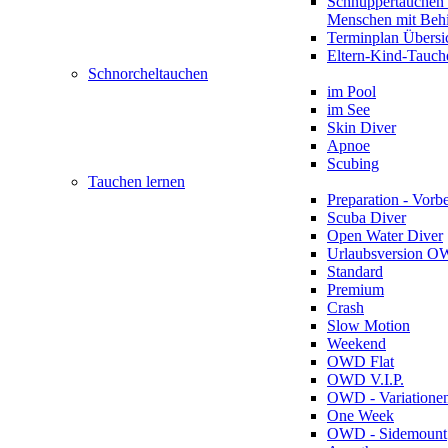
Schnuppertauchen 
Menschen mit Beh
Terminplan Übersi
Eltern-Kind-Tauch
Schnorcheltauchen
im Pool
im See
Skin Diver
Apnoe
Scubing
Tauchen lernen
Preparation - Vorb
Scuba Diver
Open Water Diver
Urlaubsversion 
Standard
Premium
Crash
Slow Motion
Weekend
OWD Flat
OWD V.I.P.
OWD - Variatione
One Week
OWD - Sidemount