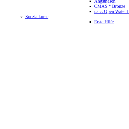
Angsthasen
CMAS * Bronze
i.a.c. Open Water 
Spezialkurse
Erste Hilfe