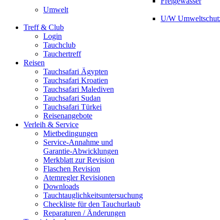
Freigewässer
Umwelt
U/W Umweltschut
Treff & Club
Login
Tauchclub
Tauchertreff
Reisen
Tauchsafari Ägypten
Tauchsafari Kroatien
Tauchsafari Malediven
Tauchsafari Sudan
Tauchsafari Türkei
Reisenangebote
Verleih & Service
Mietbedingungen
Service-Annahme und
Garantie-Abwicklungen
Merkblatt zur Revision
Flaschen Revision
Atemregler Revisionen
Downloads
Tauchtauglichkeitsuntersuchung
Checkliste für den Tauchurlaub
Reparaturen / Änderungen