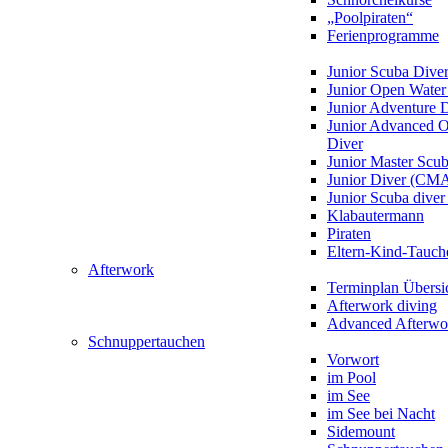
„Poolpiraten“
Ferienprogramme
Junior Scuba Dive
Junior Open Water
Junior Adventure 
Junior Advanced 
Diver
Junior Master Scu
Junior Diver (CM
Junior Scuba div
Klabautermann
Piraten
Eltern-Kind-Tauch
Afterwork
Terminplan Übersi
Afterwork diving
Advanced Afterwo
Schnuppertauchen
Vorwort
im Pool
im See
im See bei Nacht
Sidemount