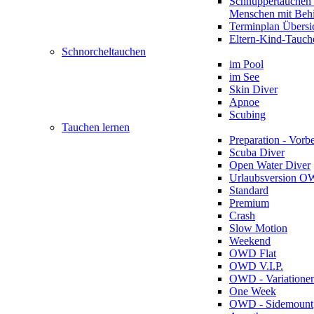
Schnuppertauchen 
Menschen mit Beh
Terminplan Übersi
Eltern-Kind-Tauch
Schnorcheltauchen
im Pool
im See
Skin Diver
Apnoe
Scubing
Tauchen lernen
Preparation - Vorb
Scuba Diver
Open Water Diver
Urlaubsversion 
Standard
Premium
Crash
Slow Motion
Weekend
OWD Flat
OWD V.I.P.
OWD - Variatione
One Week
OWD - Sidemount