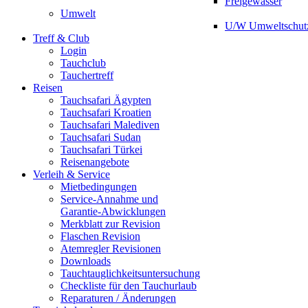
Freigewässer
Umwelt
U/W Umweltschut
Treff & Club
Login
Tauchclub
Tauchertreff
Reisen
Tauchsafari Ägypten
Tauchsafari Kroatien
Tauchsafari Malediven
Tauchsafari Sudan
Tauchsafari Türkei
Reisenangebote
Verleih & Service
Mietbedingungen
Service-Annahme und
Garantie-Abwicklungen
Merkblatt zur Revision
Flaschen Revision
Atemregler Revisionen
Downloads
Tauchtauglichkeitsuntersuchung
Checkliste für den Tauchurlaub
Reparaturen / Änderungen