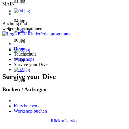
01.jpg
MAIN
04.jpg
Buchung und
weitere Informationen:
06.jpg
Home
Tauchschule
Workshops
05.jpg
Survive your Dive
Survive your Dive
02.jpg
Buchen / Anfragen
Kurs buchen
Workshop buchen
Rückrufservice