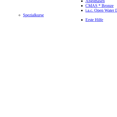
Angsthasen
CMAS * Bronze
i.a.c. Open Water 
Spezialkurse
Erste Hilfe