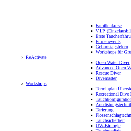
Familienkurse
V.I.P. (Einzelausbi
Erste Taucherfahr
Firmenevents
Geburtstagsfeiern
Workshops für Gr
ReActivate
Open Water Diver
Advanced Open Wa
Rescue Diver
Divemaster
Workshops
Terminplan Übersi
Recreational Dive 
Tauchkonfiguratio
Ausrüstungstechni
Tarierung
Flossenschlagtech
Tauchsicherheit
UW-Biologie
Tauchmedizin