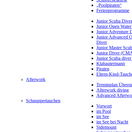
„Poolpiraten“
Ferienprogramme
Junior Scuba Dive
Junior Open Water
Junior Adventure 
Junior Advanced 
Diver
Junior Master Scu
Junior Diver (CM
Junior Scuba div
Klabautermann
Piraten
Eltern-Kind-Tauch
Afterwork
Terminplan Übersi
Afterwork diving
Advanced Afterwo
Schnuppertauchen
Vorwort
im Pool
im See
im See bei Nacht
Sidemount