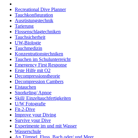
Recreational Dive Planner
Tauchkonfiguration
Ausrüstungstechnik
Tarierung
Flossenschlagtechniken
Tauchsicherheit
UW-Biologie
Tauchmedizin
Konzentrationstechniken
Tauchen im Schulunterreicht
Emergency First Response
Erste Hilfe mit O2
Decompressionstheorie
Decompression Cambers
Eistauchen
Snorkeling/ Apnoe
Skill/ Einzeltauchfertigkeiten
U/W Fotografie
Fit-2-Dive
Improve your Diving
Survive your Dive
Experimente im und mit Wasser
Wasserschule
An Tümpel, Fluss, Bach oder/ und Meer