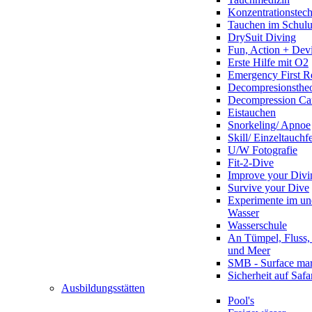
Konzentrationstec
Tauchen im Schulun
DrySuit Diving
Fun, Action + Devi
Erste Hilfe mit O2
Emergency First R
Decompresionstheo
Decompression Ca
Eistauchen
Snorkeling/ Apnoe
Skill/ Einzeltauchf
U/W Fotografie
Fit-2-Dive
Improve your Divi
Survive your Dive
Experimente im un
Wasser
Wasserschule
An Tümpel, Fluss,
und Meer
SMB - Surface ma
Sicherheit auf Safa
Ausbildungsstätten
Pool's