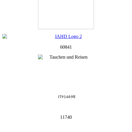
60841
IT914698
11740