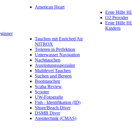
American Heart
Erste Hilfe
O2 Provider
Erste Hilfe 
Kindern
eginner
Tauchen mit Enriched Air
NITROX
Terieren in Perfektion
Unterwasser Navigation
Nachttauchen
Ausrüstungsspezialist
Multilevel Tauchen
Suchen und Bergen
Bootstauchen
Scuba Review
Scooter
UW-Fotografie
Fish - Identifikation (ID)
Shore/Beach Diver
DSMB Diver
Atemtechnik (CMAS)