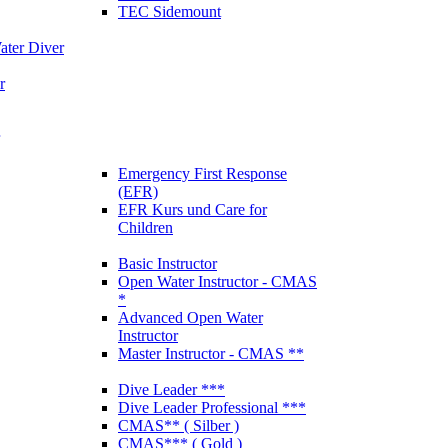
TEC Sidemount
ter Diver
r
Emergency First Response
(EFR)
EFR Kurs und Care for
Children
Basic Instructor
Open Water Instructor - CMAS
*
Advanced Open Water
Instructor
Master Instructor - CMAS **
Dive Leader ***
Dive Leader Professional ***
CMAS** ( Silber )
CMAS*** ( Gold )