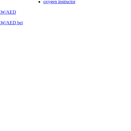
oxygen instructor
 HLW/AED
HLW/AED bei