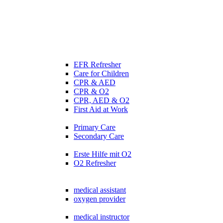
EFR Refresher
Care for Children
CPR & AED
CPR & O2
CPR, AED & O2
First Aid at Work
Primary Care
Secondary Care
Erste Hilfe mit O2
O2 Refresher
medical assistant
oxygen provider
medical instructor