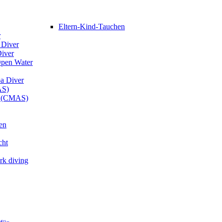
Eltern-Kind-Tauchen
r
 Diver
Diver
Open Water
ba Diver
AS)
er (CMAS)
en
cht
rk diving