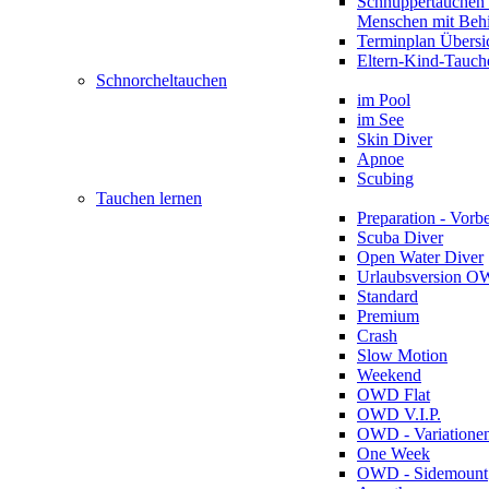
Schnuppertauchen 
Menschen mit Beh
Terminplan Übersi
Eltern-Kind-Tauch
Schnorcheltauchen
im Pool
im See
Skin Diver
Apnoe
Scubing
Tauchen lernen
Preparation - Vorb
Scuba Diver
Open Water Diver
Urlaubsversion 
Standard
Premium
Crash
Slow Motion
Weekend
OWD Flat
OWD V.I.P.
OWD - Variatione
One Week
OWD - Sidemount