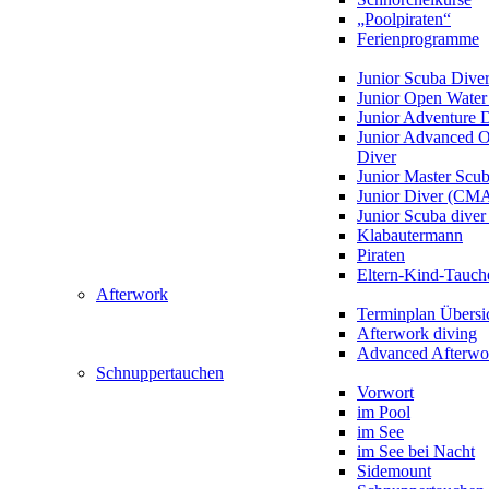
„Poolpiraten“
Ferienprogramme
Junior Scuba Dive
Junior Open Water
Junior Adventure 
Junior Advanced 
Diver
Junior Master Scu
Junior Diver (CM
Junior Scuba div
Klabautermann
Piraten
Eltern-Kind-Tauch
Afterwork
Terminplan Übersi
Afterwork diving
Advanced Afterwo
Schnuppertauchen
Vorwort
im Pool
im See
im See bei Nacht
Sidemount