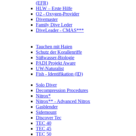
(EFR)
HLW – Erste Hilfe
O2 - Oxygen-Provider
Divemaster
Family Dive Leder
DiveLeader - CMAS***
Tauchen mit Haien
Schutz der Korallenriffe
Süßwasser-Biologie
PADI Projekt Aware
UW-Naturalist
Fish - Identifikation (ID)
Solo Diver
Decompression Procedures
Nitrox*
Nitrox** - Advanced Nitrox
Gasblender
Sidemount
Discover Tec
TEC 40
TEC 45
TEC 50