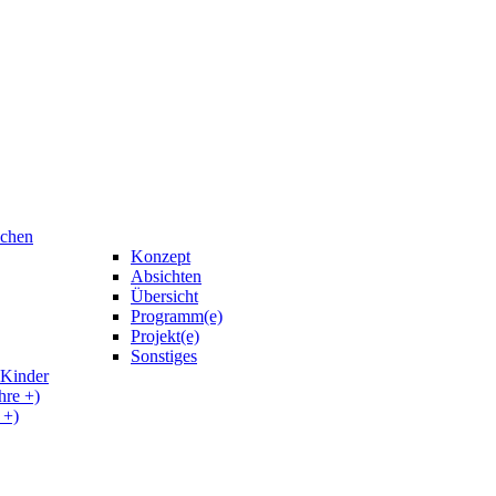
uchen
Konzept
Absichten
Übersicht
Programm(e)
Projekt(e)
Sonstiges
 Kinder
hre +)
 +)