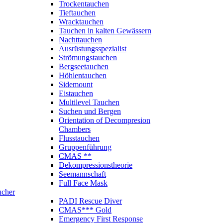
Trockentauchen
Tieftauchen
Wracktauchen
Tauchen in kalten Gewässern
Nachttauchen
Ausrüstungsspezialist
Strömungstauchen
Bergseetauchen
Höhlentauchen
Sidemount
Eistauchen
Multilevel Tauchen
Suchen und Bergen
Orientation of Decompresion
Chambers
Flusstauchen
Gruppenführung
CMAS **
Dekompressionstheorie
Seemannschaft
Full Face Mask
ucher
PADI Rescue Diver
CMAS*** Gold
Emergency First Response