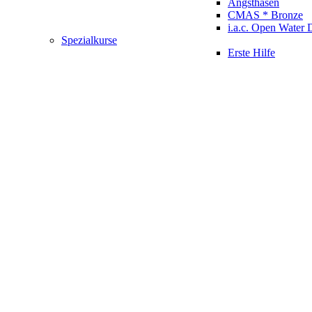
Angsthasen
CMAS * Bronze
i.a.c. Open Water 
Spezialkurse
Erste Hilfe