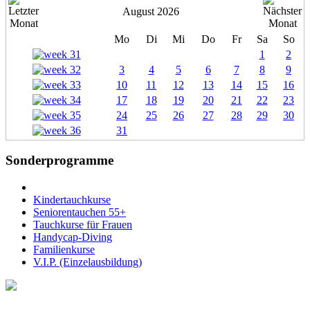
August 2026
Mo
Di
Mi
Do
Fr
Sa
So
1
2
3
4
5
6
7
8
9
10
11
12
13
14
15
16
17
18
19
20
21
22
23
24
25
26
27
28
29
30
31
Sonderprogramme
Kindertauchkurse
Seniorentauchen 55+
Tauchkurse für Frauen
Handycap-Diving
Familienkurse
V.I.P. (Einzelausbildung)