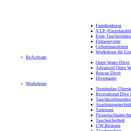
Familienkurse
V.I.P. (Einzelausbi
Erste Taucherfahr
Firmenevents
Geburtstagsfeiern
Workshops für Gr
ReActivate
Open Water Diver
Advanced Open Wa
Rescue Diver
Divemaster
Workshops
Terminplan Übersi
Recreational Dive 
Tauchkonfiguratio
Ausrüstungstechni
Tarierung
Flossenschlagtech
Tauchsicherheit
UW-Biologie
Tauchmedizin