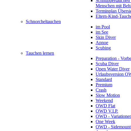
Schnuppertauchen 
Menschen mit Beh
Terminplan Übersi
Eltern-Kind-Tauch
Schnorcheltauchen
im Pool
im See
Skin Diver
Apnoe
Scubing
Tauchen lernen
Preparation - Vorb
Scuba Diver
Open Water Diver
Urlaubsversion 
Standard
Premium
Crash
Slow Motion
Weekend
OWD Flat
OWD V.I.P.
OWD - Variatione
One Week
OWD - Sidemount