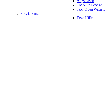
Angsthasen
CMAS * Bronze
i.a.c. Open Water 
Spezialkurse
Erste Hilfe