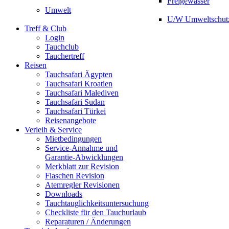
Freigewässer
Umwelt
U/W Umweltschut
Treff & Club
Login
Tauchclub
Tauchertreff
Reisen
Tauchsafari Ägypten
Tauchsafari Kroatien
Tauchsafari Malediven
Tauchsafari Sudan
Tauchsafari Türkei
Reisenangebote
Verleih & Service
Mietbedingungen
Service-Annahme und
Garantie-Abwicklungen
Merkblatt zur Revision
Flaschen Revision
Atemregler Revisionen
Downloads
Tauchtauglichkeitsuntersuchung
Checkliste für den Tauchurlaub
Reparaturen / Änderungen