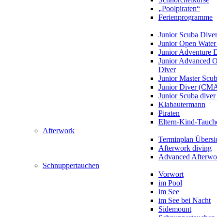
„Poolpiraten“
Ferienprogramme
Junior Scuba Dive
Junior Open Water
Junior Adventure 
Junior Advanced 
Diver
Junior Master Scu
Junior Diver (CM
Junior Scuba div
Klabautermann
Piraten
Eltern-Kind-Tauch
Afterwork
Terminplan Übersi
Afterwork diving
Advanced Afterwo
Schnuppertauchen
Vorwort
im Pool
im See
im See bei Nacht
Sidemount