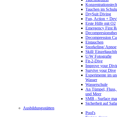
Konzentrationstec
Tauchen im Schulun
DrySuit Diving
Fun, Action + Devi
Erste Hilfe mit O2
Emergency First R
Decompresionstheo
Decompression Ca
Eistauchen
Snorkeling/ Apnoe
Skill/ Einzeltauchf
U/W Fotografie
Fit-2-Dive
Improve your Divi
Survive your Dive
Experimente im un
Wasser
Wasserschule
An Tümpel, Fluss,
und Meer
SMB - Surface ma
Sicherheit auf Safa
Ausbildungsstätten
Pool's