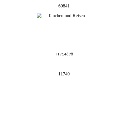
60841
IT914698
11740