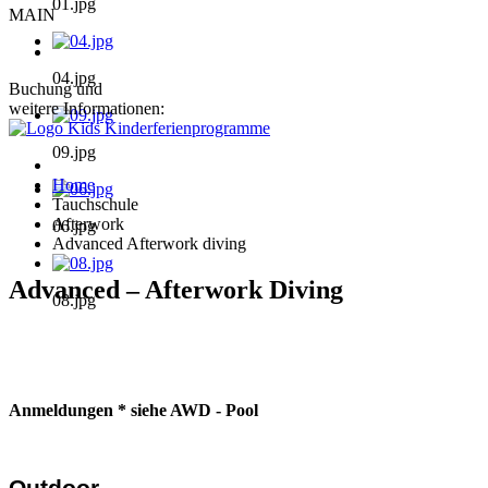
01.jpg
MAIN
04.jpg
Buchung und
weitere Informationen:
09.jpg
Home
Tauchschule
Afterwork
06.jpg
Advanced Afterwork diving
Advanced – Afterwork Diving
08.jpg
Anmeldungen * siehe AWD - Pool
Outdoor