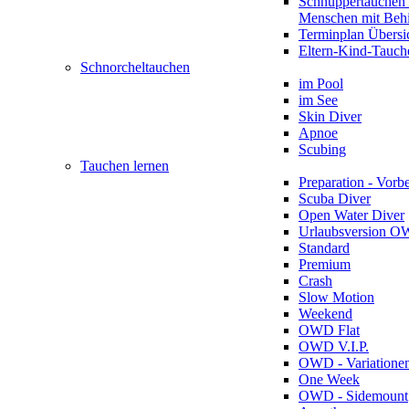
Schnuppertauchen 
Menschen mit Beh
Terminplan Übersi
Eltern-Kind-Tauch
Schnorcheltauchen
im Pool
im See
Skin Diver
Apnoe
Scubing
Tauchen lernen
Preparation - Vorb
Scuba Diver
Open Water Diver
Urlaubsversion 
Standard
Premium
Crash
Slow Motion
Weekend
OWD Flat
OWD V.I.P.
OWD - Variatione
One Week
OWD - Sidemount