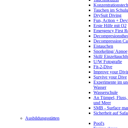
Konzentrationstec
Tauchen im Schulun
DrySuit Diving
Fun, Action + Devi
Erste Hilfe mit O2
Emergency First R
Decompresionstheo
Decompression Ca
Eistauchen
Snorkeling/ Apnoe
Skill/ Einzeltauchf
U/W Fotografie
Fit-2-Dive
Improve your Divi
Survive your Dive
Experimente im un
Wasser
Wasserschule
An Tümpel, Fluss,
und Meer
SMB - Surface ma
Sicherheit auf Safa
Ausbildungsstätten
Pool's