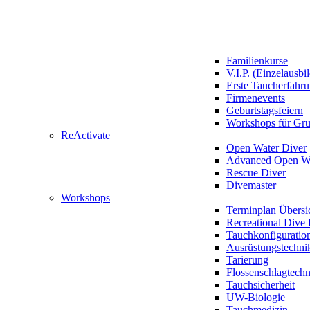
Familienkurse
V.I.P. (Einzelausbi
Erste Taucherfahr
Firmenevents
Geburtstagsfeiern
Workshops für Gr
ReActivate
Open Water Diver
Advanced Open Wa
Rescue Diver
Divemaster
Workshops
Terminplan Übersi
Recreational Dive 
Tauchkonfiguratio
Ausrüstungstechni
Tarierung
Flossenschlagtech
Tauchsicherheit
UW-Biologie
Tauchmedizin