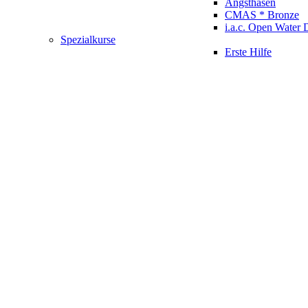
Angsthasen
CMAS * Bronze
i.a.c. Open Water 
Spezialkurse
Erste Hilfe