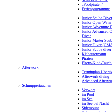
„Poolpiraten“
Ferienprogramme
Junior Scuba Dive
Junior Open Water
Junior Adventure 
Junior Advanced 
Diver
Junior Master Scu
Junior Diver (CM
Junior Scuba div
Klabautermann
Piraten
Eltern-Kind-Tauch
Afterwork
Terminplan Übersi
Afterwork diving
Advanced Afterwo
Schnuppertauchen
Vorwort
im Pool
im See
im See bei Nacht
Sidemount