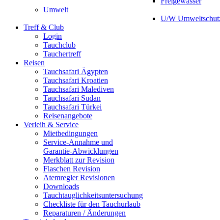
Freigewässer
Umwelt
U/W Umweltschut
Treff & Club
Login
Tauchclub
Tauchertreff
Reisen
Tauchsafari Ägypten
Tauchsafari Kroatien
Tauchsafari Malediven
Tauchsafari Sudan
Tauchsafari Türkei
Reisenangebote
Verleih & Service
Mietbedingungen
Service-Annahme und
Garantie-Abwicklungen
Merkblatt zur Revision
Flaschen Revision
Atemregler Revisionen
Downloads
Tauchtauglichkeitsuntersuchung
Checkliste für den Tauchurlaub
Reparaturen / Änderungen