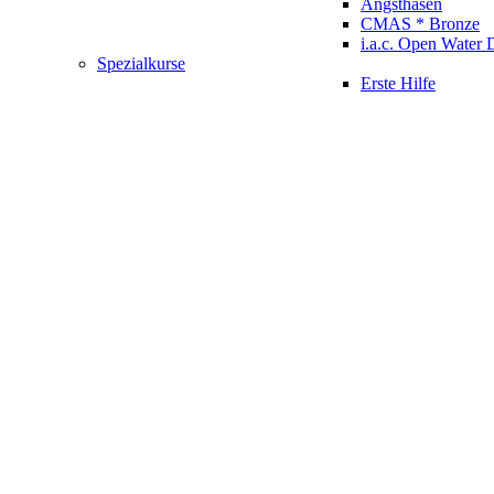
Angsthasen
CMAS * Bronze
i.a.c. Open Water 
Spezialkurse
Erste Hilfe