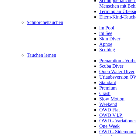
Schnuppertauchen 
Menschen mit Beh
Terminplan Übersi
Eltern-Kind-Tauch
Schnorcheltauchen
im Pool
im See
Skin Diver
Apnoe
Scubing
Tauchen lernen
Preparation - Vorb
Scuba Diver
Open Water Diver
Urlaubsversion 
Standard
Premium
Crash
Slow Motion
Weekend
OWD Flat
OWD V.I.P.
OWD - Variatione
One Week
OWD - Sidemount