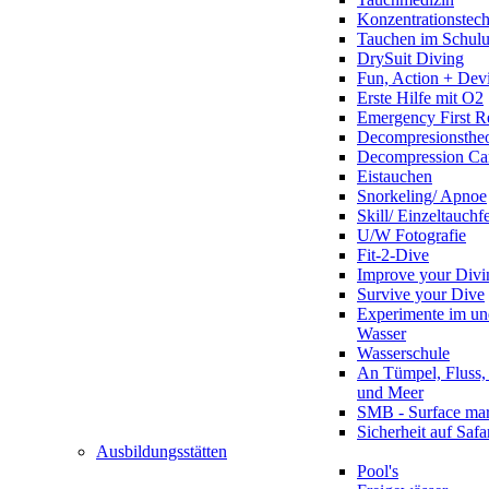
Konzentrationstec
Tauchen im Schulun
DrySuit Diving
Fun, Action + Devi
Erste Hilfe mit O2
Emergency First R
Decompresionstheo
Decompression Ca
Eistauchen
Snorkeling/ Apnoe
Skill/ Einzeltauchf
U/W Fotografie
Fit-2-Dive
Improve your Divi
Survive your Dive
Experimente im un
Wasser
Wasserschule
An Tümpel, Fluss,
und Meer
SMB - Surface ma
Sicherheit auf Safa
Ausbildungsstätten
Pool's