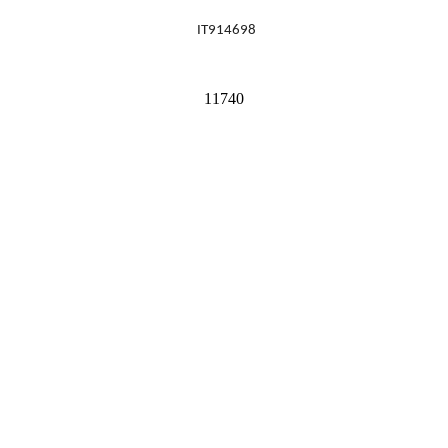
IT914698
11740