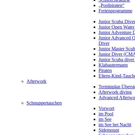
„Poolpiraten“
Ferienprogramme
Junior Scuba Dive
Junior Open Water
Junior Adventure 
Junior Advanced 
Diver
Junior Master Scu
Junior Diver (CM
Junior Scuba div
Klabautermann
Piraten
Eltern-Kind-Tauch
Afterwork
Terminplan Übersi
Afterwork diving
Advanced Afterwo
Schnuppertauchen
Vorwort
im Pool
im See
im See bei Nacht
Sidemount