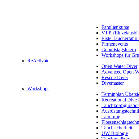
Familienkurse
V.I.P. (Einzelausbi
Erste Taucherfahr
Firmenevents
Geburtstagsfeiern
Workshops für Gr
ReActivate
Open Water Diver
Advanced Open Wa
Rescue Diver
Divemaster
Workshops
Terminplan Übersi
Recreational Dive 
Tauchkonfiguratio
Ausrüstungstechni
Tarierung
Flossenschlagtech
Tauchsicherheit
UW-Biologie
Tauchmedizin