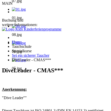
07.jpg
MAIN
01.jpg
Buchung und
weitere Informationen:
08.jpg
Home
Tauchschule
Spezialkurse
06.jpg
Sei ein sicherer Taucher
DiveLeader - CMAS***
05.jpg
DiveLeader - CMAS***
Anerkennung:
"Dive Leader""
Dieser Tauchkurs ist ISO 24801-3 (DIN EN 14153-3) zertifiziert.