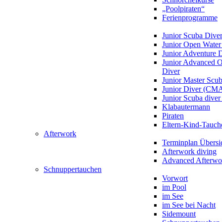
„Poolpiraten“
Ferienprogramme
Junior Scuba Dive
Junior Open Water
Junior Adventure 
Junior Advanced 
Diver
Junior Master Scu
Junior Diver (CM
Junior Scuba div
Klabautermann
Piraten
Eltern-Kind-Tauch
Afterwork
Terminplan Übersi
Afterwork diving
Advanced Afterwo
Schnuppertauchen
Vorwort
im Pool
im See
im See bei Nacht
Sidemount