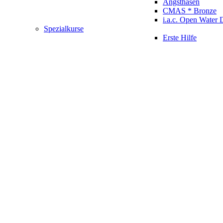
Angsthasen
CMAS * Bronze
i.a.c. Open Water 
Spezialkurse
Erste Hilfe