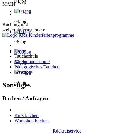
04.jpg
MAIN
03.jpg
Buchung und
weitere Informationen:
06.jpg
Home
Tauchschule
Kindertauchschule
09.jpg
Pädagogisches Tauchen
Sonstiges
02.jpg
Sonstiges
Buchen / Anfragen
Kurs buchen
Workshop buchen
Rückrufservice