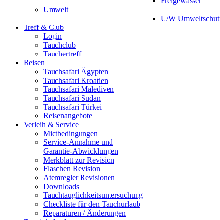
Freigewässer
Umwelt
U/W Umweltschut
Treff & Club
Login
Tauchclub
Tauchertreff
Reisen
Tauchsafari Ägypten
Tauchsafari Kroatien
Tauchsafari Malediven
Tauchsafari Sudan
Tauchsafari Türkei
Reisenangebote
Verleih & Service
Mietbedingungen
Service-Annahme und
Garantie-Abwicklungen
Merkblatt zur Revision
Flaschen Revision
Atemregler Revisionen
Downloads
Tauchtauglichkeitsuntersuchung
Checkliste für den Tauchurlaub
Reparaturen / Änderungen