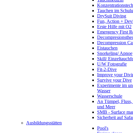
Konzentrationstec
Tauchen im Schulun
DrySuit Diving
Fun, Action + Devi
Erste Hilfe mit O2
Emergency First R
Decompresionstheo
Decompression Ca
Eistauchen
Snorkeling/ Apnoe
Skill/ Einzeltauchf
U/W Fotografie
Fit-2-Dive
Improve your Divi
Survive your Dive
Experimente im un
Wasser
Wasserschule
An Tümpel, Fluss,
und Meer
SMB - Surface ma
Sicherheit auf Safa
Ausbildungsstätten
Pool's