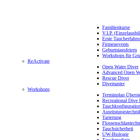
Familienkurse
V.I.P. (Einzelausbi
Erste Taucherfahr
Firmenevents
Geburtstagsfeiern
Workshops für Gr
ReActivate
Open Water Diver
Advanced Open Wa
Rescue Diver
Divemaster
Workshops
Terminplan Übersi
Recreational Dive 
Tauchkonfiguratio
Ausrüstungstechni
Tarierung
Flossenschlagtech
Tauchsicherheit
UW-Biologie
Tauchmedizin