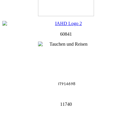
60841
IT914698
11740