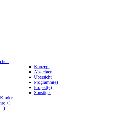
uchen
Konzept
Absichten
Übersicht
Programm(e)
Projekt(e)
Sonstiges
 Kinder
hre +)
 +)