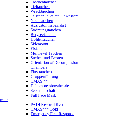
Trockentauchen
Tieftauchen
Wracktauchen
Tauchen in kalten Gewässern
Nachttauchen
Ausrüstungsspezialist
Strömungstauchen
Bergseetauchen
Höhlentauchen
Sidemount
Eistauchen
Multilevel Tauchen
Suchen und Bergen
Orientation of Decompresion
Chambers
Flusstauchen
Gruppenführung
CMAS **
Dekompressionstheorie
Seemannschaft
Full Face Mask
ucher
PADI Rescue Diver
CMAS*** Gold
Emergency First Response