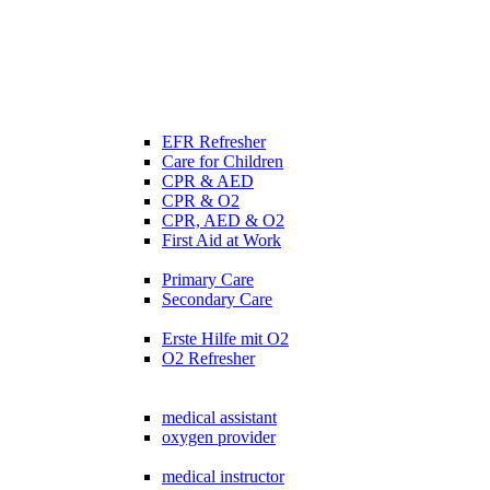
EFR Refresher
Care for Children
CPR & AED
CPR & O2
CPR, AED & O2
First Aid at Work
Primary Care
Secondary Care
Erste Hilfe mit O2
O2 Refresher
medical assistant
oxygen provider
medical instructor