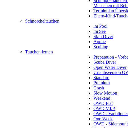
Schnuppertauchen 
Menschen mit Beh
Terminplan Übersi
Eltern-Kind-Tauch
Schnorcheltauchen
im Pool
im See
Skin Diver
Apnoe
Scubing
Tauchen lernen
Preparation - Vorb
Scuba Diver
Open Water Diver
Urlaubsversion 
Standard
Premium
Crash
Slow Motion
Weekend
OWD Flat
OWD V.I.P.
OWD - Variatione
One Week
OWD - Sidemount