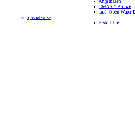
Angsthasen
CMAS * Bronze
i.a.c. Open Water 
Spezialkurse
Erste Hilfe