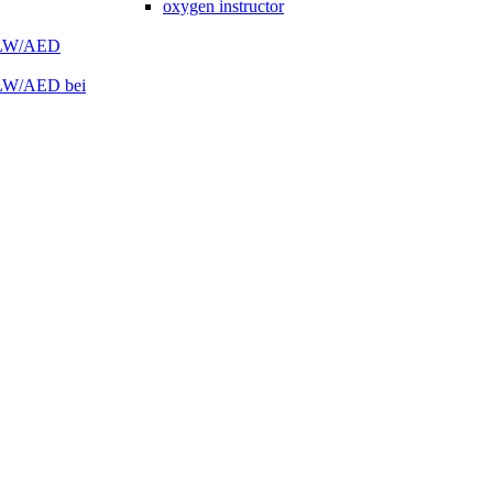
oxygen instructor
 HLW/AED
HLW/AED bei