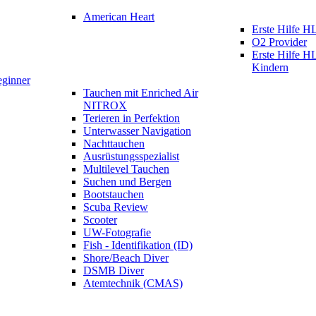
American Heart
Erste Hilfe
O2 Provider
Erste Hilfe 
Kindern
eginner
Tauchen mit Enriched Air
NITROX
Terieren in Perfektion
Unterwasser Navigation
Nachttauchen
Ausrüstungsspezialist
Multilevel Tauchen
Suchen und Bergen
Bootstauchen
Scuba Review
Scooter
UW-Fotografie
Fish - Identifikation (ID)
Shore/Beach Diver
DSMB Diver
Atemtechnik (CMAS)