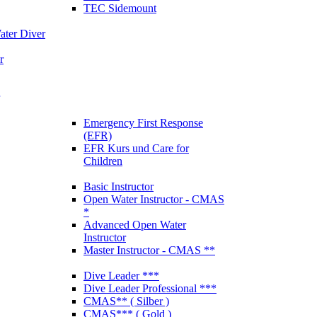
TEC Sidemount
ter Diver
r
Emergency First Response
(EFR)
EFR Kurs und Care for
Children
Basic Instructor
Open Water Instructor - CMAS
*
Advanced Open Water
Instructor
Master Instructor - CMAS **
Dive Leader ***
Dive Leader Professional ***
CMAS** ( Silber )
CMAS*** ( Gold )