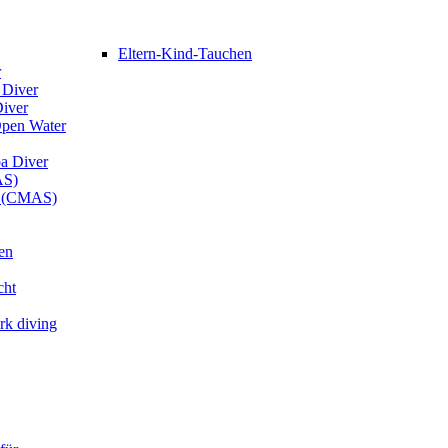
Eltern-Kind-Tauchen
r
 Diver
Diver
Open Water
ba Diver
AS)
er (CMAS)
en
cht
rk diving