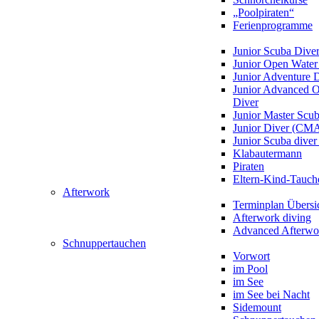
„Poolpiraten“
Ferienprogramme
Junior Scuba Dive
Junior Open Water
Junior Adventure 
Junior Advanced 
Diver
Junior Master Scu
Junior Diver (CM
Junior Scuba div
Klabautermann
Piraten
Eltern-Kind-Tauch
Afterwork
Terminplan Übersi
Afterwork diving
Advanced Afterwo
Schnuppertauchen
Vorwort
im Pool
im See
im See bei Nacht
Sidemount