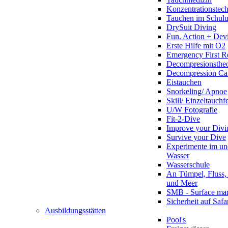
Konzentrationstec
Tauchen im Schulun
DrySuit Diving
Fun, Action + Devi
Erste Hilfe mit O2
Emergency First R
Decompresionstheo
Decompression Ca
Eistauchen
Snorkeling/ Apnoe
Skill/ Einzeltauchf
U/W Fotografie
Fit-2-Dive
Improve your Divi
Survive your Dive
Experimente im un
Wasser
Wasserschule
An Tümpel, Fluss,
und Meer
SMB - Surface ma
Sicherheit auf Safa
Ausbildungsstätten
Pool's