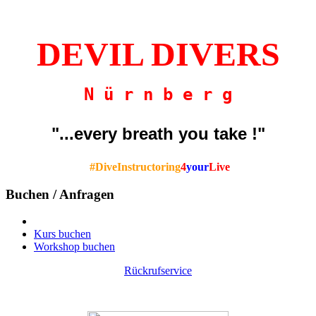
DEVIL DIVERS
N ü r n b e r g
"...every breath you take !"
#DiveInstructoring
4
your
Live
Buchen / Anfragen
Kurs buchen
Workshop buchen
Rückrufservice