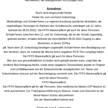
Nachweisen, die unaufgefordert vorzuzeigen sind.
Ausnahme:
Noch nicht eingeschulte Kinder.
Kinder bis zum sechsten Geburtstag.
Minderjährige und Schüler*innen zur eigenen Ausübung sportlicher Aktivitäten, die
regelmäßigen Testungen im Rahmen des Schulbesuchs unterliegen (ab 12 Jahre,
befristet bis 08.02.2022). Die FFP2-Maskenpflicht gilt auch für diese Personen.
Schüler*innen zwischen dem 12. und 18. Geburtstag, die an der Schule regemäßig
getestet werden, erhalten befristet bis einschließlich 08.02.2022 Zugang zu allen
Bereichen, in denen 2GPlus
gilt. Nach dem 18. Geburtstag benötigen ungeimpfte Schüler*innen eine Bestätigung von
den Vereinen, dass sie zweimal die Woche einen negativen PCR Test vorgelegt haben.
Die FFP2-Maskenpflicht gilt auch für diese Personen.
Wer aus aus gesundheitlichen Gründen nicht geimpft werden kann, zeigt bitte die
ärztliche Bescheinigung hierfür, sowie einen negativen Testnachweis jeweils im Original
und Lichtbildausweis bei der Einlasskontrolle unaufgefordert vor. Name und
Geburtsdatum müssen auf der Bescheinigung vermerkt sein. Die FFP2-Maskenpflicht gilt
auch für diese Personen.
FFP2-Maskenpflicht
Die FFP2-Maskenpflicht gilt für alle Personen. Eine medizinische Maske (OP-Maske) ist
nicht ausreichend. Zur Trainingsdurchführung im Wasser, sowie zum Duschen ist der
Mund-Nasen-Schutz abzunehmen.
Von der Maskenpflicht befreit sind:
Kinder bis zum 6. Lebensjahr: