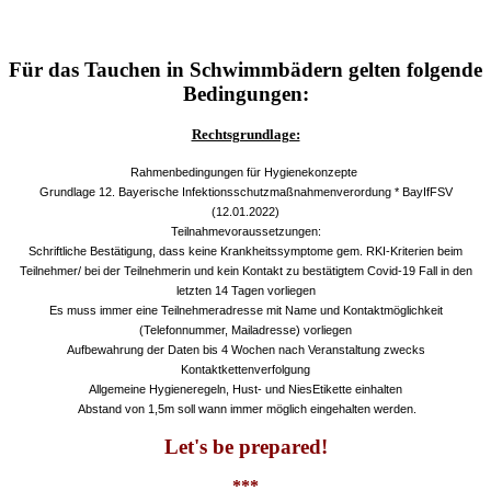
Für das Tauchen in Schwimmbädern gelten folgende
Bedingungen:
Rechtsgrundlage:
Rahmenbedingungen für Hygienekonzepte
Grundlage 12. Bayerische Infektionsschutzmaßnahmenverordung * BayIfFSV
(12.01.2022)
Teilnahmevoraussetzungen:
Schriftliche Bestätigung, dass keine Krankheitssymptome gem. RKI-Kriterien beim
Teilnehmer/ bei der Teilnehmerin und kein Kontakt zu bestätigtem Covid-19 Fall in den
letzten 14 Tagen vorliegen
Es muss immer eine Teilnehmeradresse mit Name und Kontaktmöglichkeit
(Telefonnummer, Mailadresse) vorliegen
Aufbewahrung der Daten bis 4 Wochen nach Veranstaltung zwecks
Kontaktkettenverfolgung
Allgemeine Hygieneregeln, Hust- und NiesEtikette einhalten
Abstand von 1,5m soll wann immer möglich eingehalten werden.
Let's be prepared!
***