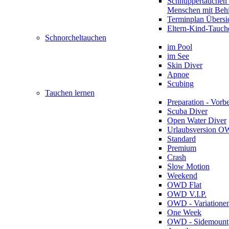
Schnuppertauchen 
Menschen mit Beh
Terminplan Übersi
Eltern-Kind-Tauch
Schnorcheltauchen
im Pool
im See
Skin Diver
Apnoe
Scubing
Tauchen lernen
Preparation - Vorb
Scuba Diver
Open Water Diver
Urlaubsversion 
Standard
Premium
Crash
Slow Motion
Weekend
OWD Flat
OWD V.I.P.
OWD - Variatione
One Week
OWD - Sidemount