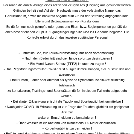
Personen die durch Vorlage eines ärztlichen Zeugnisses (Original) aus gesundheitlichen
Gründen befreit sind. Auf dem Nachweis muss der vollständige Name, das
Geburtsdatum, sowie die konkrete Angabe zum Grund der Befreiung angegeben sein.
Eltern und Begleitpersonen von Kurskindern
Es dürfen nur noch geimpfte oder genesene Eltern bzw. Begleitpersonen gemäß der
oben beschriebenen 2G plus-Zugangsregelungen ihr Kind ins Gebäude begleiten. Die
Kontrolle erfolgt durch das jeweilge zuständige Personal
• Eintritt ins Bad, zur Tauchveranstaltung, nur nach Voranmeldung !
• Nach dem Badeintritt sind die Hände sofort zu desinfizieren !
• Ein Mund-Nasen-Schutz (FFP2) ist stets zu tragen !
• Das Registrierungsformular: Covid-19 ist ausgefüllt mitzubringen, evtl. auszufüllen und
abzugeben
• Bei Husten, Fieber oder Atemnot als typische Symptome, ist ein Arzt frühzeitig
telefonisch
zu kontaktieren, Trainings- und Sportstätten dürfen in diesem Fall nicht aufgesucht
werden !
• Bei akuter Erkrankung erlischt die Tauch- und Sporttauglichkeit unmittelbar !
• Nach jeder COVID-19 Erkrankung ist zur Frage der Tauchtauglichkeit ein geeigneter
Arzt zur
weiteren Entscheidung zu kontaktieren !
• Über Wasser ist ein Abstand von mindestens 1,5 Meter einzuhalten !
• Körperkontakt ist zu vermeiden !
• Bei Vor- und Nachbesprechungen, ist mit einem Abstand von 2 Metern durchzuführen,