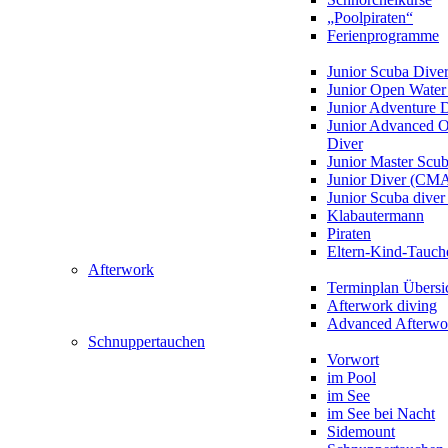
„Poolpiraten“
Ferienprogramme
Junior Scuba Dive
Junior Open Water
Junior Adventure 
Junior Advanced 
Diver
Junior Master Scu
Junior Diver (CM
Junior Scuba div
Klabautermann
Piraten
Eltern-Kind-Tauch
Afterwork
Terminplan Übersi
Afterwork diving
Advanced Afterwo
Schnuppertauchen
Vorwort
im Pool
im See
im See bei Nacht
Sidemount