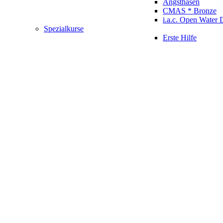
Angsthasen
CMAS * Bronze
i.a.c. Open Water 
Spezialkurse
Erste Hilfe