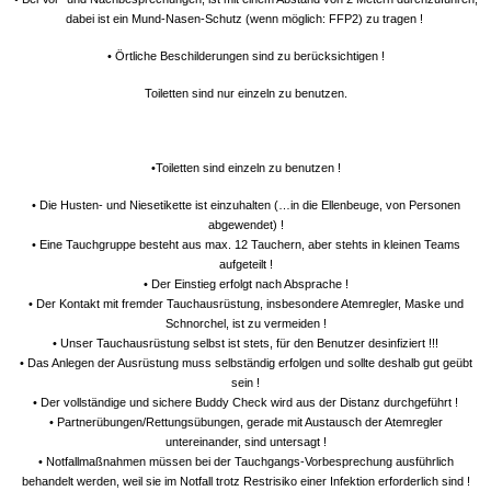
dabei ist ein Mund-Nasen-Schutz (wenn möglich: FFP2) zu tragen !
• Örtliche Beschilderungen sind zu berücksichtigen !
Toiletten sind nur einzeln zu benutzen.
•Toiletten sind einzeln zu benutzen !
• Die Husten- und Niesetikette ist einzuhalten (…in die Ellenbeuge, von Personen
abgewendet) !
• Eine Tauchgruppe besteht aus max. 12 Tauchern, aber stehts in kleinen Teams
aufgeteilt !
• Der Einstieg erfolgt nach Absprache !
• Der Kontakt mit fremder Tauchausrüstung, insbesondere Atemregler, Maske und
Schnorchel, ist zu vermeiden !
• Unser Tauchausrüstung selbst ist stets, für den Benutzer desinfiziert !!!
• Das Anlegen der Ausrüstung muss selbständig erfolgen und sollte deshalb gut geübt
sein !
• Der vollständige und sichere Buddy Check wird aus der Distanz durchgeführt !
• Partnerübungen/Rettungsübungen, gerade mit Austausch der Atemregler
untereinander, sind untersagt !
• Notfallmaßnahmen müssen bei der Tauchgangs-Vorbesprechung ausführlich
behandelt werden, weil sie im Notfall trotz Restrisiko einer Infektion erforderlich sind !