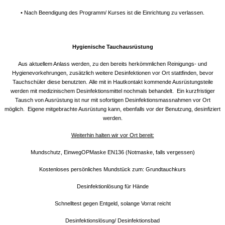
• Nach Beendigung des Programm/ Kurses ist die Einrichtung zu verlassen.
Hygienische Tauchausrüstung
Aus aktuellem Anlass werden, zu den bereits herkömmlichen Reinigungs- und
Hygienevorkehrungen, zusätzlich weitere Desinfektionen vor Ort stattfinden, bevor
Tauchschüler diese benutzten. Alle mit in Hautkontakt kommende Ausrüstungsteile
werden mit medizinischem Desinfektionsmittel nochmals behandelt. Ein kurzfristiger
Tausch von Ausrüstung ist nur mit sofortigen Desinfektionsmassnahmen vor Ort
möglich.
Eigene mitgebrachte Ausrüstung kann, ebenfalls vor der Benutzung, desinfiziert
werden.
Weiterhin halten wir vor Ort bereit:
Mundschutz, EinwegOPMaske EN136 (Notmaske, falls vergessen)
Kostenloses persönliches Mundstück zum: Grundtauchkurs
Desinfektionlösung für Hände
Schnelltest gegen Entgeld, solange Vorrat reicht
Desinfektionslösung/ Desinfektionsbad