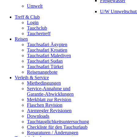
Freigewässer
Umwelt
U/W Umweltschut
Treff & Club
Login
Tauchclub
Tauchertreff
Reisen
Tauchsafari Ägypten
Tauchsafari Kroatien
Tauchsafari Malediven
Tauchsafari Sudan
Tauchsafari Türkei
Reisenangebote
Verleih & Service
Mietbedingungen
Service-Annahme und
Garantie-Abwicklungen
Merkblatt zur Revision
Flaschen Revision
Atemregler Revisionen
Downloads
Tauchtauglichkeitsuntersuchung
Checkliste für den Tauchurlaub
Reparaturen / Änderungen