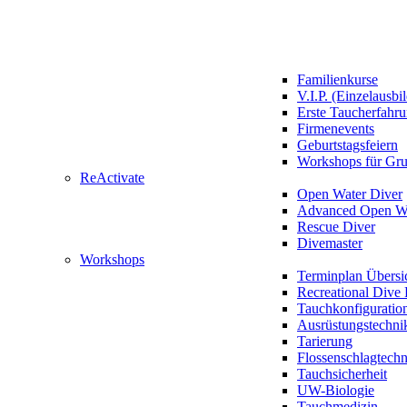
Familienkurse
V.I.P. (Einzelausbi
Erste Taucherfahr
Firmenevents
Geburtstagsfeiern
Workshops für Gr
ReActivate
Open Water Diver
Advanced Open Wa
Rescue Diver
Divemaster
Workshops
Terminplan Übersi
Recreational Dive 
Tauchkonfiguratio
Ausrüstungstechni
Tarierung
Flossenschlagtech
Tauchsicherheit
UW-Biologie
Tauchmedizin