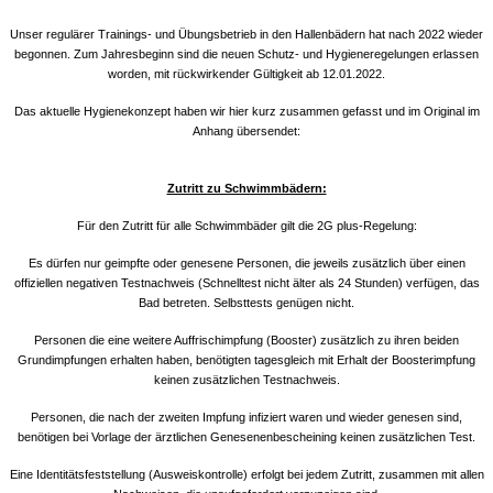
Unser regulärer Trainings- und Übungsbetrieb in den Hallenbädern hat nach 2022 wieder
begonnen. Zum Jahresbeginn sind die neuen Schutz- und Hygieneregelungen erlassen
worden, mit rückwirkender Gültigkeit ab 12.01.2022.
Das aktuelle Hygienekonzept haben wir hier kurz zusammen gefasst und im Original im
Anhang übersendet:
Zutritt zu Schwimmbädern:
Für den Zutritt für alle Schwimmbäder gilt die 2G plus-Regelung:
Es dürfen nur geimpfte oder genesene Personen, die jeweils zusätzlich über einen
offiziellen negativen Testnachweis (Schnelltest nicht älter als 24 Stunden) verfügen, das
Bad betreten. Selbsttests genügen nicht.
Personen die eine weitere Auffrischimpfung (Booster) zusätzlich zu ihren beiden
Grundimpfungen erhalten haben, benötigten tagesgleich mit Erhalt der Boosterimpfung
keinen zusätzlichen Testnachweis.
Personen, die nach der zweiten Impfung infiziert waren und wieder genesen sind,
benötigen bei Vorlage der ärztlichen Genesenenbescheining keinen zusätzlichen Test.
Eine Identitätsfeststellung (Ausweiskontrolle) erfolgt bei jedem Zutritt, zusammen mit allen